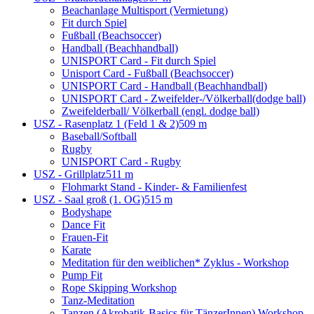
Beachanlage Multisport (Vermietung)
Fit durch Spiel
Fußball (Beachsoccer)
Handball (Beachhandball)
UNISPORT Card - Fit durch Spiel
Unisport Card - Fußball (Beachsoccer)
UNISPORT Card - Handball (Beachhandball)
UNISPORT Card - Zweifelder-/Völkerball(dodge ball)
Zweifelderball/ Völkerball (engl. dodge ball)
USZ - Rasenplatz 1 (Feld 1 & 2)
509 m
Baseball/Softball
Rugby
UNISPORT Card - Rugby
USZ - Grillplatz
511 m
Flohmarkt Stand - Kinder- & Familienfest
USZ - Saal groß (1. OG)
515 m
Bodyshape
Dance Fit
Frauen-Fit
Karate
Meditation für den weiblichen* Zyklus - Workshop
Pump Fit
Rope Skipping Workshop
Tanz-Meditation
Tanzen (Akrobatik-Basics für TänzerInnen) Workshop