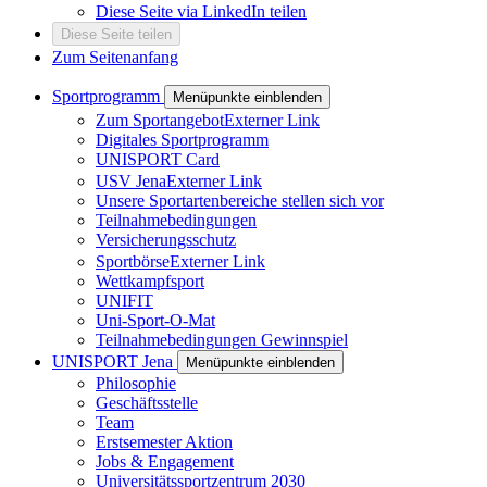
Diese Seite via LinkedIn teilen
Diese Seite teilen
Zum Seitenanfang
Sportprogramm
Menüpunkte einblenden
Zum Sportangebot
Externer Link
Digitales Sportprogramm
UNISPORT Card
USV Jena
Externer Link
Unsere Sportartenbereiche stellen sich vor
Teilnahmebedingungen
Versicherungsschutz
Sportbörse
Externer Link
Wettkampfsport
UNIFIT
Uni-Sport-O-Mat
Teilnahmebedingungen Gewinnspiel
UNISPORT Jena
Menüpunkte einblenden
Philosophie
Geschäftsstelle
Team
Erstsemester Aktion
Jobs & Engagement
Universitätssportzentrum 2030