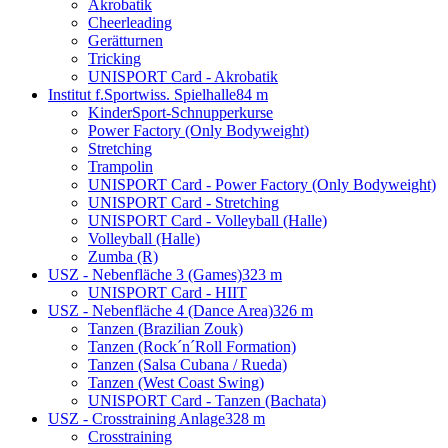
Akrobatik
Cheerleading
Gerätturnen
Tricking
UNISPORT Card - Akrobatik
Institut f.Sportwiss. Spielhalle
84 m
KinderSport-Schnupperkurse
Power Factory (Only Bodyweight)
Stretching
Trampolin
UNISPORT Card - Power Factory (Only Bodyweight)
UNISPORT Card - Stretching
UNISPORT Card - Volleyball (Halle)
Volleyball (Halle)
Zumba (R)
USZ - Nebenfläche 3 (Games)
323 m
UNISPORT Card - HIIT
USZ - Nebenfläche 4 (Dance Area)
326 m
Tanzen (Brazilian Zouk)
Tanzen (Rock´n´Roll Formation)
Tanzen (Salsa Cubana / Rueda)
Tanzen (West Coast Swing)
UNISPORT Card - Tanzen (Bachata)
USZ - Crosstraining Anlage
328 m
Crosstraining