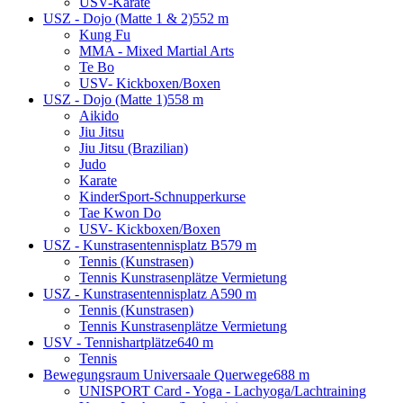
USV-Karate
USZ - Dojo (Matte 1 & 2)
552 m
Kung Fu
MMA - Mixed Martial Arts
Te Bo
USV- Kickboxen/Boxen
USZ - Dojo (Matte 1)
558 m
Aikido
Jiu Jitsu
Jiu Jitsu (Brazilian)
Judo
Karate
KinderSport-Schnupperkurse
Tae Kwon Do
USV- Kickboxen/Boxen
USZ - Kunstrasentennisplatz B
579 m
Tennis (Kunstrasen)
Tennis Kunstrasenplätze Vermietung
USZ - Kunstrasentennisplatz A
590 m
Tennis (Kunstrasen)
Tennis Kunstrasenplätze Vermietung
USV - Tennishartplätze
640 m
Tennis
Bewegungsraum Universaale Querwege
688 m
UNISPORT Card - Yoga - Lachyoga/Lachtraining