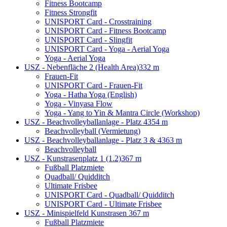
Fitness Bootcamp
Fitness Strongfit
UNISPORT Card - Crosstraining
UNISPORT Card - Fitness Bootcamp
UNISPORT Card - Slingfit
UNISPORT Card - Yoga - Aerial Yoga
Yoga - Aerial Yoga
USZ - Nebenfläche 2 (Health Area)
332 m
Frauen-Fit
UNISPORT Card - Frauen-Fit
Yoga - Hatha Yoga (English)
Yoga - Vinyasa Flow
Yoga - Yang to Yin & Mantra Circle (Workshop)
USZ - Beachvolleyballanlage - Platz 4
354 m
Beachvolleyball (Vermietung)
USZ - Beachvolleyballanlage - Platz 3 & 4
363 m
Beachvolleyball
USZ - Kunstrasenplatz 1 (1.2)
367 m
Fußball Platzmiete
Quadball/ Quidditch
Ultimate Frisbee
UNISPORT Card - Quadball/ Quidditch
UNISPORT Card - Ultimate Frisbee
USZ - Minispielfeld Kunstrasen
367 m
Fußball Platzmiete