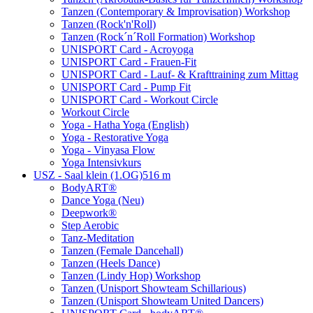
Tanzen (Contemporary & Improvisation) Workshop
Tanzen (Rock'n'Roll)
Tanzen (Rock´n´Roll Formation) Workshop
UNISPORT Card - Acroyoga
UNISPORT Card - Frauen-Fit
UNISPORT Card - Lauf- & Krafttraining zum Mittag
UNISPORT Card - Pump Fit
UNISPORT Card - Workout Circle
Workout Circle
Yoga - Hatha Yoga (English)
Yoga - Restorative Yoga
Yoga - Vinyasa Flow
Yoga Intensivkurs
USZ - Saal klein (1.OG)
516 m
BodyART®
Dance Yoga (Neu)
Deepwork®
Step Aerobic
Tanz-Meditation
Tanzen (Female Dancehall)
Tanzen (Heels Dance)
Tanzen (Lindy Hop) Workshop
Tanzen (Unisport Showteam Schillarious)
Tanzen (Unisport Showteam United Dancers)