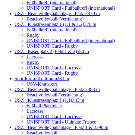
Fußballtreff (international)
UNISPORT Card - Fußballtreff (international)
USZ - Beachvolleyballanlage - Platz 3
370 m
Beachvolleyball (Vermietung)
USZ - Kunstrasenplatz 1 (1.1 & 1.2)
376 m
Fußballtreff (international)
Rugby
UNISPORT Card - Fußballtreff (international)
UNISPORT Card - Rugby
USZ - Rasenplatz 2 (Feld 1 & 2)
380 m
Lacrosse
Rugby
UNISPORT Card - Lacrosse
UNISPORT Card - Rugby
Sportforum Kraftraum
383 m
USV-Kraftsport
USZ - Beachvolleyballanlage - Platz 2
383 m
Beachvolleyball (Vermietung)
USZ - Kunstrasenplatz 1 (1.1)
385 m
Fußball Platzmiete
Lacrosse
UNISPORT Card - Lacrosse
UNISPORT Card - Ultimate Frisbee
USZ - Beachvolleyballanlage - Platz 1 & 2
390 m
Beachvolleyball