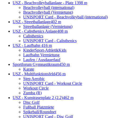
USZ - Beachvolleyballanlage - Platz 1
398 m
Beachvolleyball (international)
Beachvolleyball (Vermietung)
UNISPORT Card - Beachvolleyball (international)
USZ - Streetballanlage
402 m
Streetballanlage (Vermietung)
USZ - Calisthenics Anlage
408 m
Calisthenics
UNISPORT Card - Calisthenics
USZ - Laufbahn
416 m
KinderSport-AthletikKids
Laufbahn Vermietung
Laufen / Ausdauerlauf
Sportforum Gymnastikraum
450 m
Karate
USZ - Multifunktionsfeld
456 m
Step Aerobic
UNISPORT Card - Workout Circle
Workout Circle
Zumba (R)
USZ - Kunstrasenplatz 2 (2.2)
462 m
Disc Golf
Fußball Platzmiete
Spikeball/Roundnet
UNISPORT Card - Disc Golf