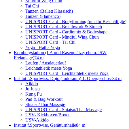
Mindful Wing Chun
Tai Chi
Tanzen (Ballett Klassisch)
Tanzen (Flamenco)
UNISPORT Card - Bodyforming (nur für Beschäftigte)
UNISPORT Card - Breathwork & Stretch
UNISPORT Card - Cardiomix & Bodyshape
UNISPORT Card - Mindful Wing Chun
UNISPORT Card - Tai Chi
Yoga - Hatha Yoga
Kernbergstadion (LA und Rasenplätze; ehem. ISW
Freianlage)
74 m
Laufen / Ausdauerlauf
Leichtathletik meets Yoga
UNISPORT Card - Leichtathletik meets Yoga
Institut f.Sportwiss. Dojo (Judoraum) 1. Obergeschoss
84 m
Aikido
Ju Jutsu
Kung Fu
Pad & Bag Workout
Shiatsu/Thai Massage
UNISPORT Card - Shiatsu/Thai Massage
USV- Kickboxen/Boxen
USV-Aikido
Institut f.Sportwiss. Gerätturnhalle
84 m