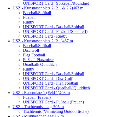
UNISPORT Card - Spikeball/Roundnet
USZ - Kunstrasenplatz 2 (2.1 & 2.2)
463 m
Baseball/Softball
Fußball
Rugby
UNISPORT Card - Baseball/Softball
UNISPORT Card - Fußball (Spieltreff)
UNISPORT Card - Rugby
USZ - Kunstrasenplatz 2 (2.1)
467 m
Baseball/Softball
Disc Golf
Flag Football
Fußball Platzmiete
Quadball/ Quidditch
Rugby
UNISPORT Card - Baseball/Softball
UNISPORT Card - Disc Golf
UNISPORT Card - Flag Football
UNISPORT Card - Quadball/ Quidditch
USZ - Rasenplatz 1 (Feld 1)
498 m
Fußball (Frauen)
UNISPORT Card - Fußball (Frauen)
USZ - Tischtennisanlage
505 m
Tischtennis (Vermietung Outdoortische)
USZ - Multibeachanlage
507 m