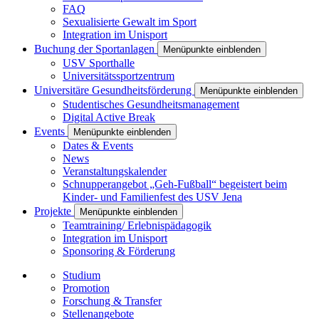
FAQ
Sexualisierte Gewalt im Sport
Integration im Unisport
Buchung der Sportanlagen
Menüpunkte einblenden
USV Sporthalle
Universitätssportzentrum
Universitäre Gesundheitsförderung
Menüpunkte einblenden
Studentisches Gesundheitsmanagement
Digital Active Break
Events
Menüpunkte einblenden
Dates & Events
News
Veranstaltungskalender
Schnupperangebot „Geh-Fußball“ begeistert beim
Kinder- und Familienfest des USV Jena
Projekte
Menüpunkte einblenden
Teamtraining/ Erlebnispädagogik
Integration im Unisport
Sponsoring & Förderung
Studium
Promotion
Forschung & Transfer
Stellenangebote