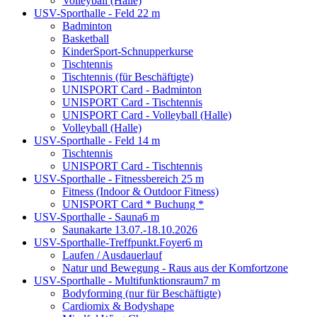
Volleyball (Halle)
USV-Sporthalle - Feld 2
2 m
Badminton
Basketball
KinderSport-Schnupperkurse
Tischtennis
Tischtennis (für Beschäftigte)
UNISPORT Card - Badminton
UNISPORT Card - Tischtennis
UNISPORT Card - Volleyball (Halle)
Volleyball (Halle)
USV-Sporthalle - Feld 1
4 m
Tischtennis
UNISPORT Card - Tischtennis
USV-Sporthalle - Fitnessbereich 2
5 m
Fitness (Indoor & Outdoor Fitness)
UNISPORT Card * Buchung *
USV-Sporthalle - Sauna
6 m
Saunakarte 13.07.-18.10.2026
USV-Sporthalle-Treffpunkt.Foyer
6 m
Laufen / Ausdauerlauf
Natur und Bewegung - Raus aus der Komfortzone
USV-Sporthalle - Multifunktionsraum
7 m
Bodyforming (nur für Beschäftigte)
Cardiomix & Bodyshape