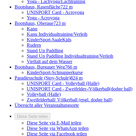
Yoga - Lachyoga/Lachtraining
Bootshaus, Rasenfläche
722 m
UNISPORT Card - Acroyoga
Yoga - Acroyoga
Bootshaus, Oberaue
723 m
Kanu
Kanu Individualtraining/Verleih
KinderSport-SaaleKids
Rudern
Stand Up Paddling
Stand Up Paddling Individualtraining/Verleih
Vielfalt auf dem Wasser
Bootshaus, Burgauer Weg
766 m
KinderSport-Schnupperkurse
Paradiesschule (Stoy-Schule)
824 m
UNISPORT Card - Volleyball (Halle)
UNISPORT Card - Zweifelder-/Völkerball(dodge ball)
Volleyball (Halle)
Zweifelderball/ Völkerball (engl. dodge ball)
Übersicht aller Veranstaltungsorte
Diese Seite teilen
Diese Seite via E-Mail teilen
Diese Seite via WhatsApp teilen
Diese Seite via Facebook teilen