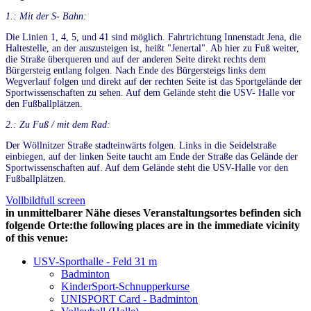
1.: Mit der S- Bahn:
Die Linien 1, 4, 5, und 41 sind möglich. Fahrtrichtung Innenstadt Jena, die
Haltestelle, an der auszusteigen ist, heißt "Jenertal". Ab hier zu Fuß weiter,
die Straße überqueren und auf der anderen Seite direkt rechts dem
Bürgersteig entlang folgen. Nach Ende des Bürgersteigs links dem
Wegverlauf folgen und direkt auf der rechten Seite ist das Sportgelände der
Sportwissenschaften zu sehen. Auf dem Gelände steht die USV- Halle vor
den Fußballplätzen.
2.: Zu Fuß / mit dem Rad:
Der Wöllnitzer Straße stadteinwärts folgen. Links in die Seidelstraße
einbiegen, auf der linken Seite taucht am Ende der Straße das Gelände der
Sportwissenschaften auf. Auf dem Gelände steht die USV-Halle vor den
Fußballplätzen.
Vollbild
full screen
in unmittelbarer Nähe dieses Veranstaltungsortes befinden sich
folgende Orte:
the following places are in the immediate vicinity
of this venue:
USV-Sporthalle - Feld 3
1 m
Badminton
KinderSport-Schnupperkurse
UNISPORT Card - Badminton