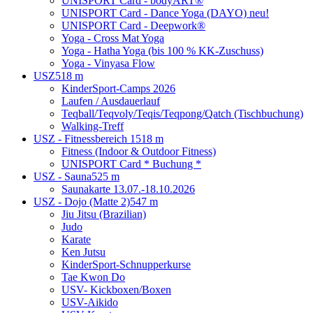
UNISPORT Card - bodyART®
UNISPORT Card - Dance Yoga (DAYO) neu!
UNISPORT Card - Deepwork®
Yoga - Cross Mat Yoga
Yoga - Hatha Yoga (bis 100 % KK-Zuschuss)
Yoga - Vinyasa Flow
USZ
518 m
KinderSport-Camps 2026
Laufen / Ausdauerlauf
Teqball/Teqvoly/Teqis/Teqpong/Qatch (Tischbuchung)
Walking-Treff
USZ - Fitnessbereich 1
518 m
Fitness (Indoor & Outdoor Fitness)
UNISPORT Card * Buchung *
USZ - Sauna
525 m
Saunakarte 13.07.-18.10.2026
USZ - Dojo (Matte 2)
547 m
Jiu Jitsu (Brazilian)
Judo
Karate
Ken Jutsu
KinderSport-Schnupperkurse
Tae Kwon Do
USV- Kickboxen/Boxen
USV-Aikido