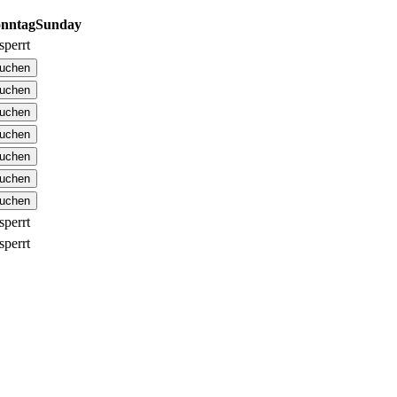
nntag
Sunday
sperrt
sperrt
sperrt