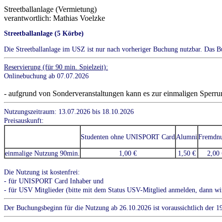
Streetballanlage (Vermietung)
verantwortlich: Mathias Voelzke
Streetballanlage (5 Körbe)
Die Streetballanlage im USZ ist nur nach vorheriger Buchung nutzbar. Das Buc
Reservierung (für 90 min. Spielzeit):
Onlinebuchung ab 07.07.2026
- aufgrund von Sonderveranstaltungen kann es zur einmaligen Sperr
Nutzungszeitraum: 13.07.2026 bis 18.10.2026
Preisauskunft:
Studenten ohne UNISPORT Card
Alumni
Fremdnu
einmalige Nutzung 90min.
1,00 €
1,50 €
2,00 
Die Nutzung ist kostenfrei:
- für UNISPORT Card Inhaber und
- für USV Mitglieder (bitte mit dem Status USV-Mitglied anmelden, dann wird
Der Buchungsbeginn für die Nutzung ab 26.10.2026 ist voraussichtlich der 1