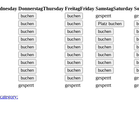
dnesday
Donnerstag
Thursday
Freitag
Friday
Samstag
Saturday
So
gesperrt
ge
gesperrt
ge
gesperrt
gesperrt
gesperrt
ge
 category: