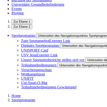
Buchung der Sportanlagen
Universitäre Gesundheitsförderung
Events
Projekte
Zur Ebene 1
Zur Ebene 2
Sportprogramm
Unterseiten des Navigationspunktes Sportprogr
Zum Sportangebot
Externer Link
Digitales Sportprogramm
Unterseiten des Navigationspun
UNISPORT Card
USV Jena
Externer Link
Unsere Sportartenbereiche stellen sich vor
Unterseiten d
Teilnahmebedingungen
Unterseiten des Navigationspunk
Versicherungsschutz
Wettkampfsport
UNIFIT
Uni-Sport-O-Mat
Teilnahmebedingungen Gewinnspiel
Home
Sportprogramm