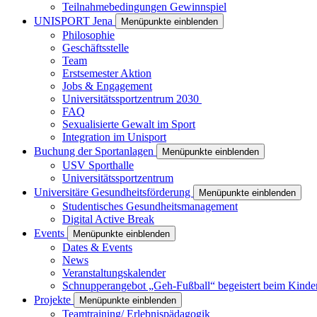
Teilnahmebedingungen Gewinnspiel
UNISPORT Jena
Menüpunkte einblenden
Philosophie
Geschäftsstelle
Team
Erstsemester Aktion
Jobs & Engagement
Universitätssportzentrum 2030
FAQ
Sexualisierte Gewalt im Sport
Integration im Unisport
Buchung der Sportanlagen
Menüpunkte einblenden
USV Sporthalle
Universitätssportzentrum
Universitäre Gesundheitsförderung
Menüpunkte einblenden
Studentisches Gesundheitsmanagement
Digital Active Break
Events
Menüpunkte einblenden
Dates & Events
News
Veranstaltungskalender
Schnupperangebot „Geh-Fußball“ begeistert beim Kinde
Projekte
Menüpunkte einblenden
Teamtraining/ Erlebnispädagogik