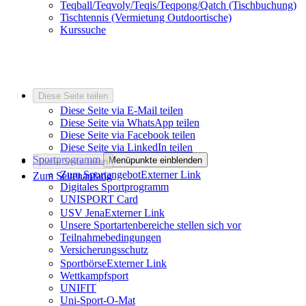
Teqball/Teqvoly/Teqis/Teqpong/Qatch (Tischbuchung)
Tischtennis (Vermietung Outdoortische)
Kurssuche
Diese Seite teilen
Diese Seite via E-Mail teilen
Diese Seite via WhatsApp teilen
Diese Seite via Facebook teilen
Diese Seite via LinkedIn teilen
Sportprogramm
Menüpunkte einblenden
Diese Seite teilen
Zum Sportangebot
Externer Link
Zum Seitenanfang
Digitales Sportprogramm
UNISPORT Card
USV Jena
Externer Link
Unsere Sportartenbereiche stellen sich vor
Teilnahmebedingungen
Versicherungsschutz
Sportbörse
Externer Link
Wettkampfsport
UNIFIT
Uni-Sport-O-Mat