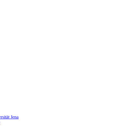
sität Jena
e