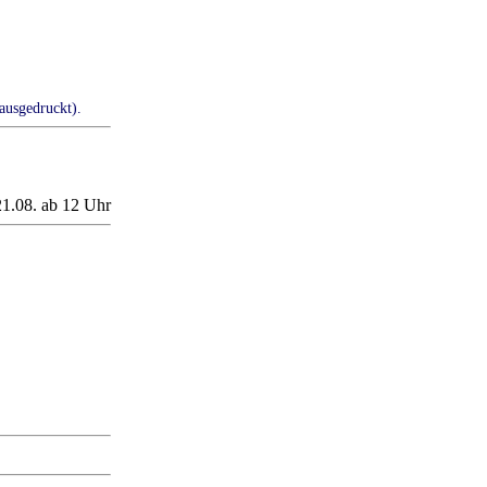
 ausgedruckt).
21.08. ab 12 Uhr