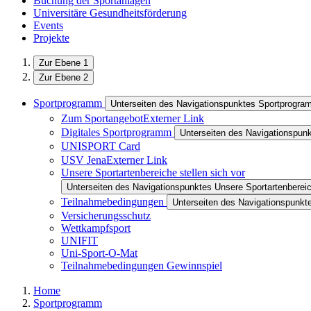
Buchung der Sportanlagen
Universitäre Gesundheitsförderung
Events
Projekte
Zur Ebene 1
Zur Ebene 2
Sportprogramm
Unterseiten des Navigationspunktes Sportprogr
Zum Sportangebot
Externer Link
Digitales Sportprogramm
Unterseiten des Navigationspun
UNISPORT Card
USV Jena
Externer Link
Unsere Sportartenbereiche stellen sich vor
Unterseiten des Navigationspunktes Unsere Sportartenbereich
Teilnahmebedingungen
Unterseiten des Navigationspunk
Versicherungsschutz
Wettkampfsport
UNIFIT
Uni-Sport-O-Mat
Teilnahmebedingungen Gewinnspiel
Home
Sportprogramm