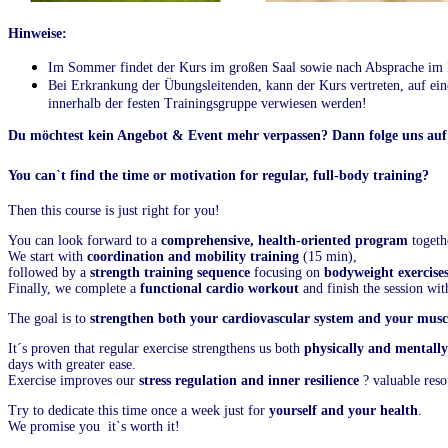
Hinweise:
Im Sommer findet der Kurs im großen Saal sowie nach Absprache im F
Bei Erkrankung der Übungsleitenden, kann der Kurs vertreten, auf ein
innerhalb der festen Trainingsgruppe verwiesen werden!
Du möchtest kein Angebot & Event mehr verpassen? Dann folge uns au
You can`t find the time or motivation for regular, full-body training?
Then this course is just right for you!
You can look forward to a
comprehensive, health-oriented program
togeth
We start with
coordination and mobility training
(15 min),
followed by a
strength training sequence
focusing on
bodyweight exercise
Finally, we complete a
functional cardio workout
and finish the session wi
The goal is to
strengthen both your cardiovascular system and your musc
It´s proven that regular exercise strengthens us both
physically and mentally
days with greater ease.
Exercise improves our
stress regulation and inner resilience
? valuable reso
Try to dedicate this time once a week just for
yourself and your health
.
We promise you it`s worth it!