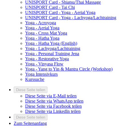
UNISPORT Card - Shiatsu/Thai Massage
UNISPORT Card - Tai Chi
UNISPORT Card - Yoga - Aerial Yoga
UNISPORT Card - Yoga - Lachyoga/Lachtraining
Yoga - Acroyoga
Yoga - Aerial Yoga
Yoga - Cross Mat Yoga
Yoga - Hatha Yoga
Yoga - Hatha Yoga (English)
Yoga - Lachyoga/Lachtraining
Yoga - Personal Training Jena
Yoga - Restorative Yoga
Yoga - Vinyasa Flow
Yoga - Yang to Yin & Mantra Circle (Workshop)
Yoga Intensivkurs
Kurssuche
Diese Seite teilen
Diese Seite via E-Mail teilen
Diese Seite via WhatsApp teilen
Diese Seite via Facebook teilen
Diese Seite via LinkedIn teilen
Diese Seite teilen
Zum Seitenanfang