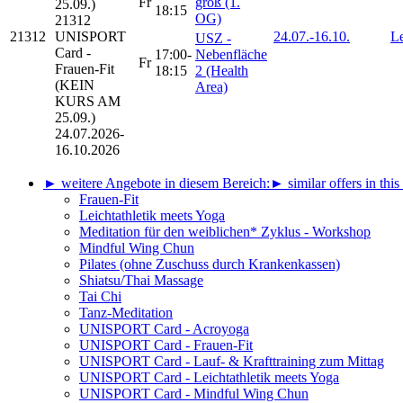
Fr
groß (1.
25.09.)
18:15
OG)
21312
21312
UNISPORT
24.07.-
16.10.
Le
USZ -
Card -
17:00-
Nebenfläche
Fr
Frauen-Fit
18:15
2 (Health
(KEIN
Area)
KURS AM
25.09.)
24.07.2026-
16.10.2026
► weitere Angebote in diesem Bereich:
► similar offers in this
Frauen-Fit
Leichtathletik meets Yoga
Meditation für den weiblichen* Zyklus - Workshop
Mindful Wing Chun
Pilates (ohne Zuschuss durch Krankenkassen)
Shiatsu/Thai Massage
Tai Chi
Tanz-Meditation
UNISPORT Card - Acroyoga
UNISPORT Card - Frauen-Fit
UNISPORT Card - Lauf- & Krafttraining zum Mittag
UNISPORT Card - Leichtathletik meets Yoga
UNISPORT Card - Mindful Wing Chun