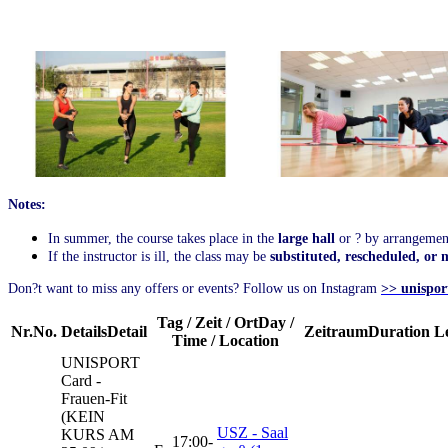
Notes:
In summer, the course takes place in the
large hall
or ? by arrangeme
If the instructor is ill, the class may be
substituted, rescheduled, or
Don?t want to miss any offers or events? Follow us on Instagram
>> unispor
Tag / Zeit / Ort
Day /
Nr.
No.
Details
Detail
Zeitraum
Duration
L
Time / Location
UNISPORT
Card -
Frauen-Fit
(KEIN
USZ - Saal
KURS AM
17:00-