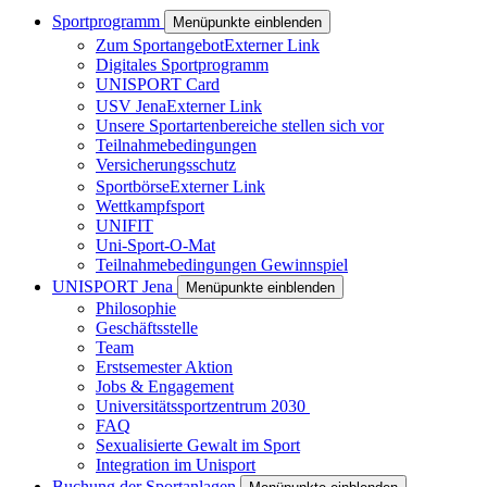
Sportprogramm
Menüpunkte einblenden
Zum Sportangebot
Externer Link
Digitales Sportprogramm
UNISPORT Card
USV Jena
Externer Link
Unsere Sportartenbereiche stellen sich vor
Teilnahmebedingungen
Versicherungsschutz
Sportbörse
Externer Link
Wettkampfsport
UNIFIT
Uni-Sport-O-Mat
Teilnahmebedingungen Gewinnspiel
UNISPORT Jena
Menüpunkte einblenden
Philosophie
Geschäftsstelle
Team
Erstsemester Aktion
Jobs & Engagement
Universitätssportzentrum 2030
FAQ
Sexualisierte Gewalt im Sport
Integration im Unisport
Buchung der Sportanlagen