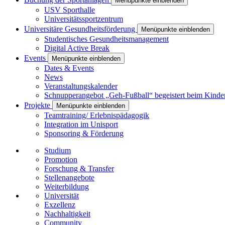
Menüpunkte einblenden
USV Sporthalle
Universitätssportzentrum
Universitäre Gesundheitsförderung
Menüpunkte einblenden
Studentisches Gesundheitsmanagement
Digital Active Break
Events
Menüpunkte einblenden
Dates & Events
News
Veranstaltungskalender
Schnupperangebot „Geh-Fußball“ begeistert beim Kinde
Projekte
Menüpunkte einblenden
Teamtraining/ Erlebnispädagogik
Integration im Unisport
Sponsoring & Förderung
Studium
Promotion
Forschung & Transfer
Stellenangebote
Weiterbildung
Universität
Exzellenz
Nachhaltigkeit
Community