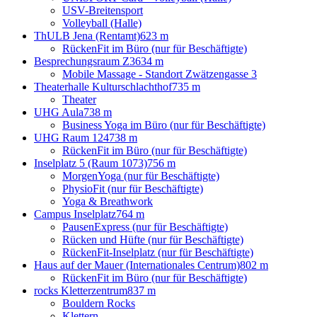
USV-Breitensport
Volleyball (Halle)
ThULB Jena (Rentamt)
623 m
RückenFit im Büro (nur für Beschäftigte)
Besprechungsraum Z3
634 m
Mobile Massage - Standort Zwätzengasse 3
Theaterhalle Kulturschlachthof
735 m
Theater
UHG Aula
738 m
Business Yoga im Büro (nur für Beschäftigte)
UHG Raum 124
738 m
RückenFit im Büro (nur für Beschäftigte)
Inselplatz 5 (Raum 1073)
756 m
MorgenYoga (nur für Beschäftigte)
PhysioFit (nur für Beschäftigte)
Yoga & Breathwork
Campus Inselplatz
764 m
PausenExpress (nur für Beschäftigte)
Rücken und Hüfte (nur für Beschäftigte)
RückenFit-Inselplatz (nur für Beschäftigte)
Haus auf der Mauer (Internationales Centrum)
802 m
RückenFit im Büro (nur für Beschäftigte)
rocks Kletterzentrum
837 m
Bouldern Rocks
Klettern