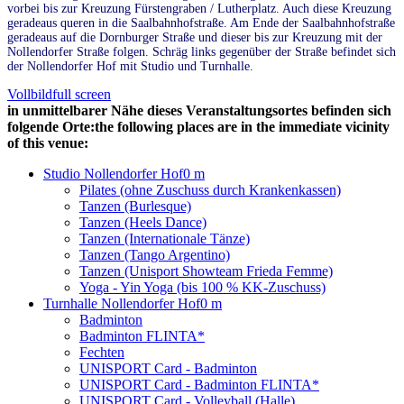
vorbei bis zur Kreuzung Fürstengraben / Lutherplatz. Auch diese Kreuzung
geradeaus queren in die Saalbahnhofstraße. Am Ende der Saalbahnhofstraße
geradeaus auf die Dornburger Straße und dieser bis zur Kreuzung mit der
Nollendorfer Straße folgen. Schräg links gegenüber der Straße befindet sich
der Nollendorfer Hof mit Studio und Turnhalle.
Vollbild
full screen
in unmittelbarer Nähe dieses Veranstaltungsortes befinden sich
folgende Orte:
the following places are in the immediate vicinity
of this venue:
Studio Nollendorfer Hof
0 m
Pilates (ohne Zuschuss durch Krankenkassen)
Tanzen (Burlesque)
Tanzen (Heels Dance)
Tanzen (Internationale Tänze)
Tanzen (Tango Argentino)
Tanzen (Unisport Showteam Frieda Femme)
Yoga - Yin Yoga (bis 100 % KK-Zuschuss)
Turnhalle Nollendorfer Hof
0 m
Badminton
Badminton FLINTA*
Fechten
UNISPORT Card - Badminton
UNISPORT Card - Badminton FLINTA*
UNISPORT Card - Volleyball (Halle)