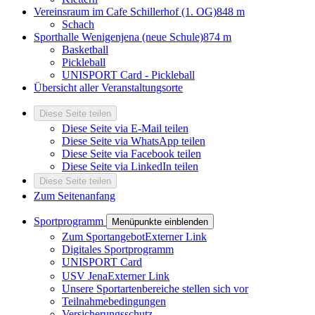
Vereinsraum im Cafe Schillerhof (1. OG)
848 m
Schach
Sporthalle Wenigenjena (neue Schule)
874 m
Basketball
Pickleball
UNISPORT Card - Pickleball
Übersicht aller Veranstaltungsorte
Diese Seite teilen
Diese Seite via E-Mail teilen
Diese Seite via WhatsApp teilen
Diese Seite via Facebook teilen
Diese Seite via LinkedIn teilen
Diese Seite teilen
Zum Seitenanfang
Sportprogramm
Menüpunkte einblenden
Zum Sportangebot
Externer Link
Digitales Sportprogramm
UNISPORT Card
USV Jena
Externer Link
Unsere Sportartenbereiche stellen sich vor
Teilnahmebedingungen
Versicherungsschutz