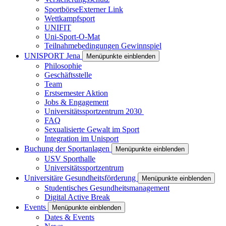
Sportbörse
Externer Link
Wettkampfsport
UNIFIT
Uni-Sport-O-Mat
Teilnahmebedingungen Gewinnspiel
UNISPORT Jena
Menüpunkte einblenden
Philosophie
Geschäftsstelle
Team
Erstsemester Aktion
Jobs & Engagement
Universitätssportzentrum 2030
FAQ
Sexualisierte Gewalt im Sport
Integration im Unisport
Buchung der Sportanlagen
Menüpunkte einblenden
USV Sporthalle
Universitätssportzentrum
Universitäre Gesundheitsförderung
Menüpunkte einblenden
Studentisches Gesundheitsmanagement
Digital Active Break
Events
Menüpunkte einblenden
Dates & Events