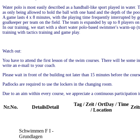
Water polo is most easily described as a handball-like sport played in water. 
as only being allowed to hold the ball with one hand and the depth of the po
A game lasts 4 x 8 minutes, with the playing time frequently interrupted by go
goalkeeper per team on the field. The team is expanded by up to 8 players on t
In our training, we start with a short water polo-based swimmer's warm-up (tr
training with tactics training and game play.
Watch out:
You have to attend the first lesson of the swim courses. There will be some ins
write an e-mail to your coach.
Please wait in front of the building not later than 15 minutes before the cour
Padlocks are required to use the lockers in the changing room.
Due to an aim within every course, we appreciate a continuous participation i
Tag / Zeit / Ort
Day / Time
Nr.
No.
Details
Detail
Zei
/ Location
Schwimmen
F I -
Grundlagen