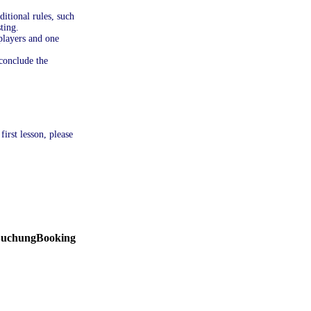
ditional rules, such
ting.
 players and one
 conclude the
irst lesson, please
uchung
Booking