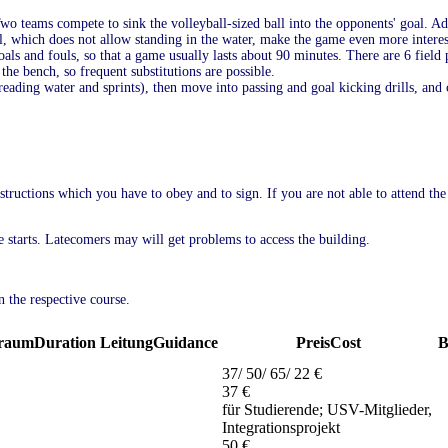
Two teams compete to sink the volleyball-sized ball into the opponents' goal. Ad
ol, which does not allow standing in the water, make the game even more interes
als and fouls, so that a game usually lasts about 90 minutes. There are 6 field
he bench, so frequent substitutions are possible.
eading water and sprints), then move into passing and goal kicking drills, and
tructions which you have to obey and to sign. If you are not able to attend the f
se starts. Latecomers may will get problems to access the building.
n the respective course.
traum
Duration
Leitung
Guidance
Preis
Cost
B
37/ 50/ 65/ 22 €
37 €
für Studierende; USV-Mitglieder,
Integrationsprojekt
50 €