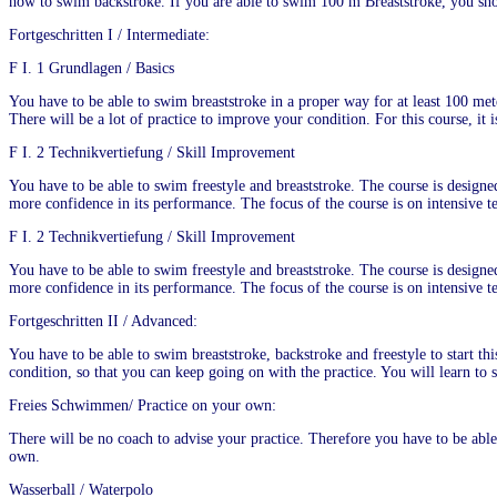
how to swim backstroke. If you are able to swim 100 m Breaststroke, you sho
Fortgeschritten I / Intermediate:
F I. 1 Grundlagen / Basics
You have to be able to swim breaststroke in a proper way for at least 100 mete
There will be a lot of practice to improve your condition. For this course, it 
F I. 2 Technikvertiefung / Skill Improvement
You have to be able to swim freestyle and breaststroke. The course is designe
more confidence in its performance. The focus of the course is on intensive te
F I. 2 Technikvertiefung / Skill Improvement
You have to be able to swim freestyle and breaststroke. The course is designe
more confidence in its performance. The focus of the course is on intensive te
Fortgeschritten II / Advanced:
You have to be able to swim breaststroke, backstroke and freestyle to start 
condition, so that you can keep going on with the practice. You will learn to 
Freies Schwimmen/ Practice on your own:
There will be no coach to advise your practice. Therefore you have to be able 
own.
Wasserball / Waterpolo