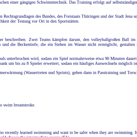
chen einer gängigen Schwimmtechnik. Das Training erfolgt auf selbstständige
en Rechtsgrundlagen des Bundes, des Freistaats Thüringen und der Stadt Jena s
hkeit der Testung vor Ort in den Sportstätten.
asser beschreiben. Zwei Teams kämpfen darum, den volleyballgroßen Ball i
 und die Beckentiefe, die ein Stehen im Wasser nicht ermöglicht, gestalten d
ouls unterbrochen wird, sodass ein Spiel normalerweise etwa 90 Minuten dauert
ank um bis zu 8 Spieler erweitert, sodass ein häufiges Auswechseln möglich is
immerwärmung (Wassertreten und Sprints), gehen dann in Passtraining und Tors
to swim breaststroke.
ho recently learned swimming and want to be safer when they are swimming. It 