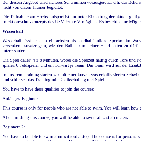
Bei diesem Angebot wird sicheres Schwimmen vorausgesetzt, d.h. das Beherrs
nicht von einem Trainer begleitet.
Die Teilnahme am Hochschulsport ist nur unter Einhaltung der aktuell gültig
Infektionsschutzkonzepts des USV Jena e.V. möglich. Es besteht keine Möglic
Wasserball
Wasserball lässt sich am einfachsten als handballähnliche Sportart im W
versenken. Zusatzregeln, wie den Ball nur mit einer Hand halten zu dürfen
interessanter.
Ein Spiel dauert 4 x 8 Minuten, wobei die Spielzeit häufig durch Tore und F
spielen 6 Feldspieler und ein Torwart je Team. Das Team wird auf der Ersatzb
In unserem Training starten wir mit einer kurzen wasserballbasierten Schw
und schließen das Training mit Taktikschulung und Spiel.
You have to have these qualities to join the courses:
Anfänger/ Beginners:
This course is only for people who are not able to swim. You will learn how 
After finishing this course, you will be able to swim at least 25 meters.
Beginners 2:
You have to be able to swim 25m without a stop. The course is for persons w