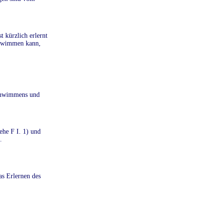
 kürzlich erlernt
chwimmen kann,
schwimmens und
ehe F I. 1) und
.
as Erlernen des