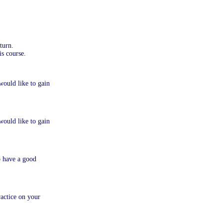
turn.
is course.
would like to gain
would like to gain
o have a good
ractice on your