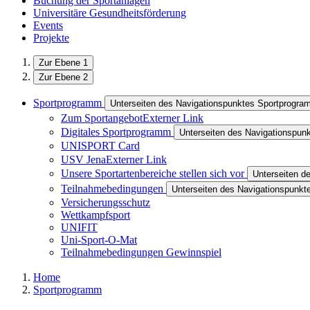
Buchung der Sportanlagen
Universitäre Gesundheitsförderung
Events
Projekte
Zur Ebene 1
Zur Ebene 2
Sportprogramm
Unterseiten des Navigationspunktes Sportprogr
Zum Sportangebot
Externer Link
Digitales Sportprogramm
Unterseiten des Navigationspun
UNISPORT Card
USV Jena
Externer Link
Unsere Sportartenbereiche stellen sich vor
Unterseiten d
Teilnahmebedingungen
Unterseiten des Navigationspunk
Versicherungsschutz
Wettkampfsport
UNIFIT
Uni-Sport-O-Mat
Teilnahmebedingungen Gewinnspiel
Home
Sportprogramm