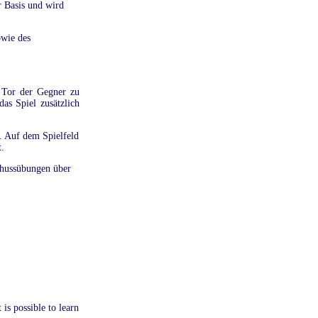
r Basis und wird
owie des
m Tor der Gegner zu
as Spiel zusätzlich
. Auf dem Spielfeld
t.
chussübungen über
is possible to learn