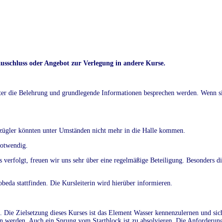
sschluss oder Angebot zur Verlegung in andere Kurse.
leiter die Belehrung und grundlegende Informationen besprechen werden. Wenn si
hzügler könnten unter Umständen nicht mehr in die Halle kommen.
notwendig.
verfolgt, freuen wir uns sehr über eine regelmäßige Beteiligung. Besonders di
beda stattfinden. Die Kursleiterin wird hierüber informieren.
. Die Zielsetzung dieses Kurses ist das Element Wasser kennenzulernen und sic
 werden. Auch ein Sprung vom Startblock ist zu absolvieren. Die Anforderun