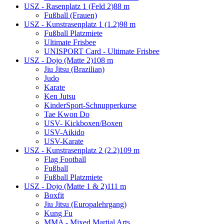
USZ - Rasenplatz 1 (Feld 2)
88 m
Fußball (Frauen)
USZ - Kunstrasenplatz 1 (1.2)
98 m
Fußball Platzmiete
Ultimate Frisbee
UNISPORT Card - Ultimate Frisbee
USZ - Dojo (Matte 2)
108 m
Jiu Jitsu (Brazilian)
Judo
Karate
Ken Jutsu
KinderSport-Schnupperkurse
Tae Kwon Do
USV- Kickboxen/Boxen
USV-Aikido
USV-Karate
USZ - Kunstrasenplatz 2 (2.2)
109 m
Flag Football
Fußball
Fußball Platzmiete
USZ - Dojo (Matte 1 & 2)
111 m
Boxfit
Jiu Jitsu (Europalehrgang)
Kung Fu
MMA - Mixed Martial Arts