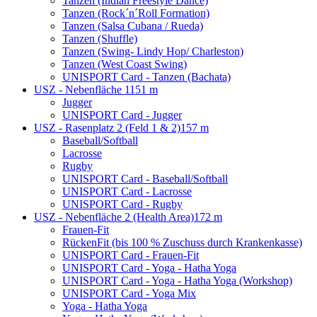
Tanzen (Indian Freestyle Dance)
Tanzen (Rock´n´Roll Formation)
Tanzen (Salsa Cubana / Rueda)
Tanzen (Shuffle)
Tanzen (Swing- Lindy Hop/ Charleston)
Tanzen (West Coast Swing)
UNISPORT Card - Tanzen (Bachata)
USZ - Nebenfläche 1
151 m
Jugger
UNISPORT Card - Jugger
USZ - Rasenplatz 2 (Feld 1 & 2)
157 m
Baseball/Softball
Lacrosse
Rugby
UNISPORT Card - Baseball/Softball
UNISPORT Card - Lacrosse
UNISPORT Card - Rugby
USZ - Nebenfläche 2 (Health Area)
172 m
Frauen-Fit
RückenFit (bis 100 % Zuschuss durch Krankenkasse)
UNISPORT Card - Frauen-Fit
UNISPORT Card - Yoga - Hatha Yoga
UNISPORT Card - Yoga - Hatha Yoga (Workshop)
UNISPORT Card - Yoga Mix
Yoga - Hatha Yoga