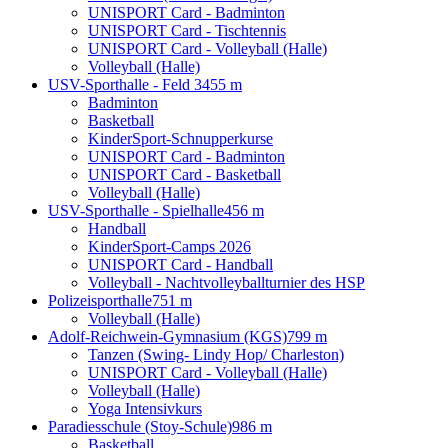
UNISPORT Card - Badminton
UNISPORT Card - Tischtennis
UNISPORT Card - Volleyball (Halle)
Volleyball (Halle)
USV-Sporthalle - Feld 3
455 m
Badminton
Basketball
KinderSport-Schnupperkurse
UNISPORT Card - Badminton
UNISPORT Card - Basketball
Volleyball (Halle)
USV-Sporthalle - Spielhalle
456 m
Handball
KinderSport-Camps 2026
UNISPORT Card - Handball
Volleyball - Nachtvolleyballturnier des HSP
Polizeisporthalle
751 m
Volleyball (Halle)
Adolf-Reichwein-Gymnasium (KGS)
799 m
Tanzen (Swing- Lindy Hop/ Charleston)
UNISPORT Card - Volleyball (Halle)
Volleyball (Halle)
Yoga Intensivkurs
Paradiesschule (Stoy-Schule)
986 m
Basketball