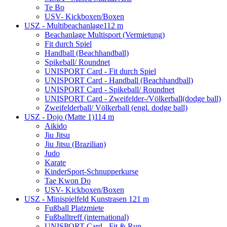
Te Bo
USV- Kickboxen/Boxen
USZ - Multibeachanlage
112 m
Beachanlage Multisport (Vermietung)
Fit durch Spiel
Handball (Beachhandball)
Spikeball/ Roundnet
UNISPORT Card - Fit durch Spiel
UNISPORT Card - Handball (Beachhandball)
UNISPORT Card - Spikeball/ Roundnet
UNISPORT Card - Zweifelder-/Völkerball(dodge ball)
Zweifelderball/ Völkerball (engl. dodge ball)
USZ - Dojo (Matte 1)
114 m
Aikido
Jiu Jitsu
Jiu Jitsu (Brazilian)
Judo
Karate
KinderSport-Schnupperkurse
Tae Kwon Do
USV- Kickboxen/Boxen
USZ - Minispielfeld Kunstrasen
121 m
Fußball Platzmiete
Fußballtreff (international)
UNISPORT Card - Fit & Run