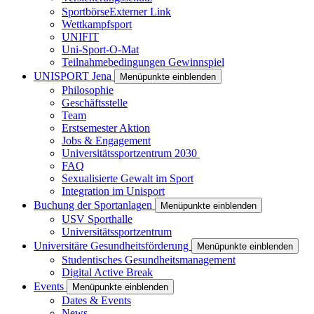
Sportbörse
Externer Link
Wettkampfsport
UNIFIT
Uni-Sport-O-Mat
Teilnahmebedingungen Gewinnspiel
UNISPORT Jena
Menüpunkte einblenden
Philosophie
Geschäftsstelle
Team
Erstsemester Aktion
Jobs & Engagement
Universitätssportzentrum 2030
FAQ
Sexualisierte Gewalt im Sport
Integration im Unisport
Buchung der Sportanlagen
Menüpunkte einblenden
USV Sporthalle
Universitätssportzentrum
Universitäre Gesundheitsförderung
Menüpunkte einblenden
Studentisches Gesundheitsmanagement
Digital Active Break
Events
Menüpunkte einblenden
Dates & Events
News