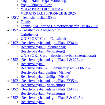
Yoga - Hatha Yoga (Workshop)
Yoga - Vinyasa Flow
YOGAPARADIES JENA -
VERANSTALTUNGSREIHE 2026
USV - Tennishartplätze
185 m
Tennis
Tennis (FSU offene Unimeisterschaften) 15.06.2026
USZ - Calisthenics Anlage
224 m
Calisthenics
UNISPORT Card - Calisthenics
USZ - Beachvolleyballanlage - Platz 1
234 m
Beachvolleyball (international)
Beachvolleyball (Vermietung)
UNISPORT Card - Beachvolleyball (international)
USZ - Beachvolleyballanlage - Platz 1 & 2
234 m
Beachvolleyball
Beachvolleyball - 3. Sommercup am 21.06.2026
Beachvolleyball Uniliga (Männer)
Beachvolleyball Uniliga (Mixed)
USZ - Beachvolleyballanlage - Platz 2
235 m
Beachvolleyball (Vermietung)
USZ - Beachvolleyballanlage - Platz 3
244 m
Beachvolleyball (Vermietung)
USZ - Beachvolleyballanlage - Platz 3 & 4
245 m
Beachvolleyball