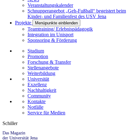
Veranstaltungskalender
Schnupperangebot „Geh-Fußball“ begeistert beim
Kinder- und Familienfest des USV Jena
Projekte
Menüpunkte einblenden
Teamtraining/ Erlebnispädagogik
Integration im Unisport
Sponsoring & Förderung
Studium
Promotion
Forschung & Transfer
Stellenangebote
Weiterbildung
Universität
Exzellenz
Nachhaltigkeit
Community
Kontakte
Notfälle
Service für Medien
Schiller
Das Magazin
der Universität Jena