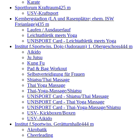
Karate
Sportforum Kraftraum
425 m
USV-Kraftsport
Kernbergstadion (LA und Rasenplätze; ehem. ISW
Freianlage)
435 m
Laufen / Ausdauerlauf
Leichtathletik meets Yoga
UNISPORT Card - Leichtathletik meets Yoga
Institut f.Sportwiss. Dojo (Judoraum) 1. Obergeschoss
444 m
Aikido
Ju Jutsu
Kung Fu
Pad & Bag Workout
Selbstverteidigung für Frauen
Shiatsu/Thai Massage
Thai Yoga Massage
Thai-Yoga-Massage/Shiatsu
UNISPORT Card - Shiatsu/Thai Massage
UNISPORT Card - Thai Yoga Massage
UNISPORT Card - Thai-Yoga-Massage/Shiatsu
USV- Kickboxen/Boxen
USV-Aikido
Institut f.Sportwiss. Gerätturnhalle
444 m
Akrobatik
Cheerleading