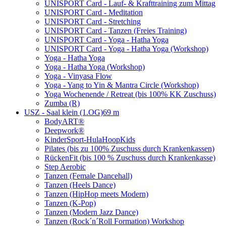
UNISPORT Card - Lauf- & Krafttraining zum Mittag
UNISPORT Card - Meditation
UNISPORT Card - Stretching
UNISPORT Card - Tanzen (Freies Training)
UNISPORT Card - Yoga - Hatha Yoga
UNISPORT Card - Yoga - Hatha Yoga (Workshop)
Yoga - Hatha Yoga
Yoga - Hatha Yoga (Workshop)
Yoga - Vinyasa Flow
Yoga - Yang to Yin & Mantra Circle (Workshop)
Yoga Wochenende / Retreat (bis 100% KK Zuschuss)
Zumba (R)
USZ - Saal klein (1.OG)
69 m
BodyART®
Deepwork®
KinderSport-HulaHoopKids
Pilates (bis zu 100% Zuschuss durch Krankenkassen)
RückenFit (bis 100 % Zuschuss durch Krankenkasse)
Step Aerobic
Tanzen (Female Dancehall)
Tanzen (Heels Dance)
Tanzen (HipHop meets Modern)
Tanzen (K-Pop)
Tanzen (Modern Jazz Dance)
Tanzen (Rock´n´Roll Formation) Workshop