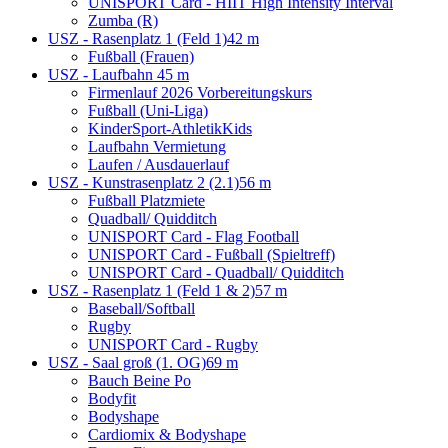
UNISPORT Card - HIIT High Intensity Interval
Zumba (R)
USZ - Rasenplatz 1 (Feld 1)
42 m
Fußball (Frauen)
USZ - Laufbahn
45 m
Firmenlauf 2026 Vorbereitungskurs
Fußball (Uni-Liga)
KinderSport-AthletikKids
Laufbahn Vermietung
Laufen / Ausdauerlauf
USZ - Kunstrasenplatz 2 (2.1)
56 m
Fußball Platzmiete
Quadball/ Quidditch
UNISPORT Card - Flag Football
UNISPORT Card - Fußball (Spieltreff)
UNISPORT Card - Quadball/ Quidditch
USZ - Rasenplatz 1 (Feld 1 & 2)
57 m
Baseball/Softball
Rugby
UNISPORT Card - Rugby
USZ - Saal groß (1. OG)
69 m
Bauch Beine Po
Bodyfit
Bodyshape
Cardiomix & Bodyshape