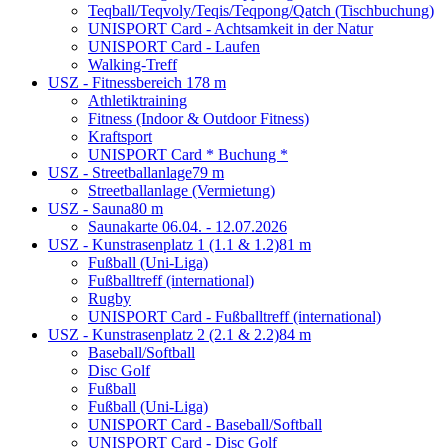
Teqball/Teqvoly/Teqis/Teqpong/Qatch (Tischbuchung)
UNISPORT Card - Achtsamkeit in der Natur
UNISPORT Card - Laufen
Walking-Treff
USZ - Fitnessbereich 1
78 m
Athletiktraining
Fitness (Indoor & Outdoor Fitness)
Kraftsport
UNISPORT Card * Buchung *
USZ - Streetballanlage
79 m
Streetballanlage (Vermietung)
USZ - Sauna
80 m
Saunakarte 06.04. - 12.07.2026
USZ - Kunstrasenplatz 1 (1.1 & 1.2)
81 m
Fußball (Uni-Liga)
Fußballtreff (international)
Rugby
UNISPORT Card - Fußballtreff (international)
USZ - Kunstrasenplatz 2 (2.1 & 2.2)
84 m
Baseball/Softball
Disc Golf
Fußball
Fußball (Uni-Liga)
UNISPORT Card - Baseball/Softball
UNISPORT Card - Disc Golf