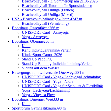
Beachvolleyball - 3. Sommercup am 21.06.2026
Beachvolleyball Tutorium für Sportstudenten
Beachvolleyball Uniliga (Frauen)
Beachvolleyball Uniliga (Mixed)
USZ - Beachvolleyballanlage - Platz 4
247 m
Beachvolleyball (Vermietung)
Bootshaus, Rasenfläche
266 m
UNISPORT Card - Acroyoga
Yoga - Acroyoga
Bootshaus, Oberaue
268 m
Kanu
Kanu Individualtraining/Verleih
KinderSport-Camps 2026
Stand Up Paddling
Stand Up Paddling Individualtraining/Verleih
Vielfalt auf dem Wasser
Bewegungsraum Universaale Querwege
281 m
UNISPORT Card - Yoga - Lachyoga/Lachtraining
UNISPORT Card - Yoga - Nidra
UNISPORT Card - Yoga für Stabilität & Flexibilität
Yoga - Lachyoga/Lachtraining
Yoga - Vinyasa Flow
Bootshaus, Burgauer Weg
333 m
Kanu
Sportforum Gymnastikraum
398 m