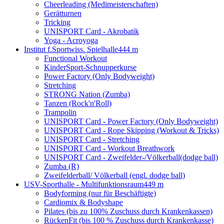
Cheerleading (Medimeisterschaften)
Gerätturnen
Tricking
UNISPORT Card - Akrobatik
Yoga - Acroyoga
Institut f.Sportwiss. Spielhalle
444 m
Functional Workout
KinderSport-Schnupperkurse
Power Factory (Only Bodyweight)
Stretching
STRONG Nation (Zumba)
Tanzen (Rock'n'Roll)
Trampolin
UNISPORT Card - Power Factory (Only Bodyweight)
UNISPORT Card - Rope Skipping (Workout & Tricks)
UNISPORT Card - Stretching
UNISPORT Card - Workout Breathwork
UNISPORT Card - Zweifelder-/Völkerball(dodge ball)
Zumba (R)
Zweifelderball/ Völkerball (engl. dodge ball)
USV-Sporthalle - Multifunktionsraum
449 m
Bodyforming (nur für Beschäftigte)
Cardiomix & Bodyshape
Pilates (bis zu 100% Zuschuss durch Krankenkassen)
RückenFit (bis 100 % Zuschuss durch Krankenkasse)