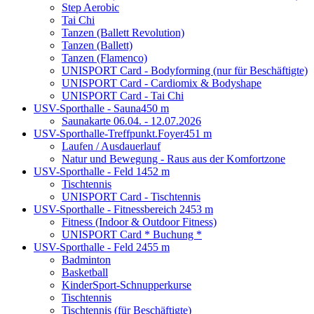
Step Aerobic
Tai Chi
Tanzen (Ballett Revolution)
Tanzen (Ballett)
Tanzen (Flamenco)
UNISPORT Card - Bodyforming (nur für Beschäftigte)
UNISPORT Card - Cardiomix & Bodyshape
UNISPORT Card - Tai Chi
USV-Sporthalle - Sauna
450 m
Saunakarte 06.04. - 12.07.2026
USV-Sporthalle-Treffpunkt.Foyer
451 m
Laufen / Ausdauerlauf
Natur und Bewegung - Raus aus der Komfortzone
USV-Sporthalle - Feld 1
452 m
Tischtennis
UNISPORT Card - Tischtennis
USV-Sporthalle - Fitnessbereich 2
453 m
Fitness (Indoor & Outdoor Fitness)
UNISPORT Card * Buchung *
USV-Sporthalle - Feld 2
455 m
Badminton
Basketball
KinderSport-Schnupperkurse
Tischtennis
Tischtennis (für Beschäftigte)