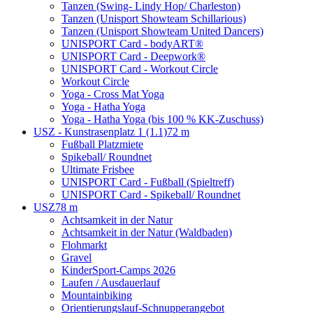
Tanzen (Swing- Lindy Hop/ Charleston)
Tanzen (Unisport Showteam Schillarious)
Tanzen (Unisport Showteam United Dancers)
UNISPORT Card - bodyART®
UNISPORT Card - Deepwork®
UNISPORT Card - Workout Circle
Workout Circle
Yoga - Cross Mat Yoga
Yoga - Hatha Yoga
Yoga - Hatha Yoga (bis 100 % KK-Zuschuss)
USZ - Kunstrasenplatz 1 (1.1)
72 m
Fußball Platzmiete
Spikeball/ Roundnet
Ultimate Frisbee
UNISPORT Card - Fußball (Spieltreff)
UNISPORT Card - Spikeball/ Roundnet
USZ
78 m
Achtsamkeit in der Natur
Achtsamkeit in der Natur (Waldbaden)
Flohmarkt
Gravel
KinderSport-Camps 2026
Laufen / Ausdauerlauf
Mountainbiking
Orientierungslauf-Schnupperangebot