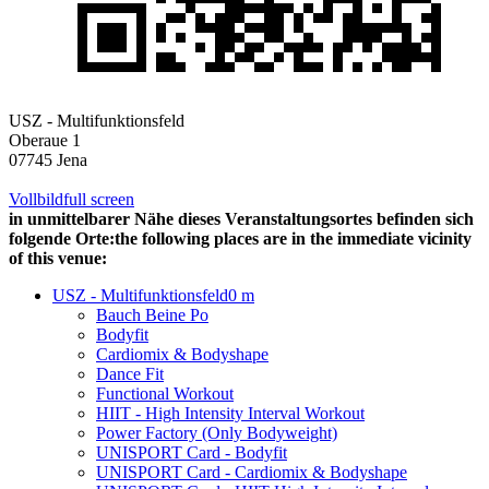
USZ - Multifunktionsfeld
Oberaue 1
07745 Jena
Vollbild
full screen
in unmittelbarer Nähe dieses Veranstaltungsortes befinden sich
folgende Orte:
the following places are in the immediate vicinity
of this venue:
USZ - Multifunktionsfeld
0 m
Bauch Beine Po
Bodyfit
Cardiomix & Bodyshape
Dance Fit
Functional Workout
HIIT - High Intensity Interval Workout
Power Factory (Only Bodyweight)
UNISPORT Card - Bodyfit
UNISPORT Card - Cardiomix & Bodyshape