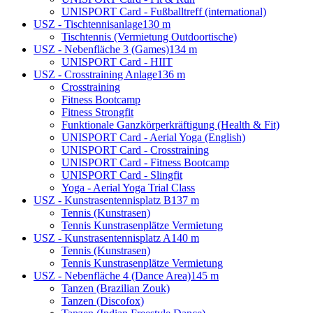
UNISPORT Card - Fußballtreff (international)
USZ - Tischtennisanlage
130 m
Tischtennis (Vermietung Outdoortische)
USZ - Nebenfläche 3 (Games)
134 m
UNISPORT Card - HIIT
USZ - Crosstraining Anlage
136 m
Crosstraining
Fitness Bootcamp
Fitness Strongfit
Funktionale Ganzkörperkräftigung (Health & Fit)
UNISPORT Card - Aerial Yoga (English)
UNISPORT Card - Crosstraining
UNISPORT Card - Fitness Bootcamp
UNISPORT Card - Slingfit
Yoga - Aerial Yoga Trial Class
USZ - Kunstrasentennisplatz B
137 m
Tennis (Kunstrasen)
Tennis Kunstrasenplätze Vermietung
USZ - Kunstrasentennisplatz A
140 m
Tennis (Kunstrasen)
Tennis Kunstrasenplätze Vermietung
USZ - Nebenfläche 4 (Dance Area)
145 m
Tanzen (Brazilian Zouk)
Tanzen (Discofox)