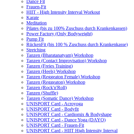
Dance Fit
Frauen-Fit
HIIT - High Intensity Interval Workout
Karate
Meditation
Pilates (bis zu 100% Zuschuss durch Krankenkassen)
Power Factory (Only Bodyweight)
Pump Fit
RückenFit (bis 100 % Zuschuss durch Krankenkasse)
Stretching
Tanzen (Bharatanatyam) Workshop
Tanzen (Contact Improvisation) Workshop
Tanzen (Freies Training)
Tanzen (Heels) Workshop
Tanzen (Reggeaton Female) Workshop
Tanzen (Reggeaton) Workshop
Tanzen (Rock'n'Roll)
Tanzen (Shuffle)
Tanzen (Somatic Dance) Workshop
UNISPORT Card - Acroyoga
UNISPORT Card - Bodyfit
UNISPORT Card - Cardiomix & Bodyshape
UNISPORT Card - Dance Yoga (DAYO)
UNISPORT Card - Frauen-Fit
UNISPORT Card - HIIT High Intensity Interval