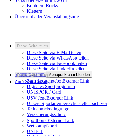
rocks Kletterzentrum
720 m
Bouldern Rocks
Klettern
Übersicht aller Veranstaltungsorte
Diese Seite teilen
Diese Seite via E-Mail teilen
Diese Seite via WhatsApp teilen
Diese Seite via Facebook teilen
Diese Seite via LinkedIn teilen
Sportprogramm
Menüpunkte einblenden
Diese Seite teilen
Zum Sportangebot
Externer Link
Zum Seitenanfang
Digitales Sportprogramm
UNISPORT Card
USV Jena
Externer Link
Unsere Sportartenbereiche stellen sich vor
Teilnahmebedingungen
Versicherungsschutz
Sportbörse
Externer Link
Wettkampfsport
UNIFIT