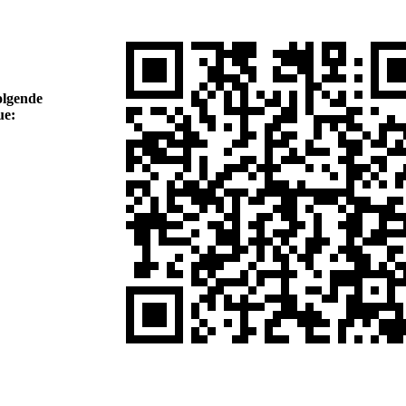
olgende
ue: