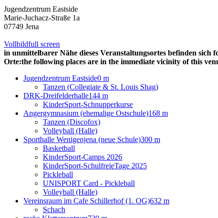
Jugendzentrum Eastside
Marie-Juchacz-Straße 1a
07749 Jena
Vollbild
full screen
in unmittelbarer Nähe dieses Veranstaltungsortes befinden sich f
Orte:
the following places are in the immediate vicinity of this ven
Jugendzentrum Eastside
0 m
Tanzen (Collegiate & St. Louis Shag)
DRK-Dreifelderhalle
144 m
KinderSport-Schnupperkurse
Angergymnasium (ehemalige Ostschule)
168 m
Tanzen (Discofox)
Volleyball (Halle)
Sporthalle Wenigenjena (neue Schule)
300 m
Basketball
KinderSport-Camps 2026
KinderSport-SchulfreieTage 2025
Pickleball
UNISPORT Card - Pickleball
Volleyball (Halle)
Vereinsraum im Cafe Schillerhof (1. OG)
632 m
Schach