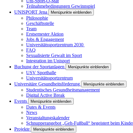
Uni-Sport-O-Mat
Teilnahmebedingungen Gewinnspiel
UNISPORT Jena
Menüpunkte einblenden
Philosophie
Geschäftsstelle
Team
Erstsemester Aktion
Jobs & Engagement
Universitätssportzentrum 2030
FAQ
Sexualisierte Gewalt im Sport
Integration im Unisport
Buchung der Sportanlagen
Menüpunkte einblenden
USV Sporthalle
Universitätssportzentrum
Universitäre Gesundheitsförderung
Menüpunkte einblenden
Studentisches Gesundheitsmanagement
Digital Active Break
Events
Menüpunkte einblenden
Dates & Events
News
Veranstaltungskalender
Schnupperangebot „Geh-Fußball“ begeistert beim Kinde
Projekte
Menüpunkte einblenden