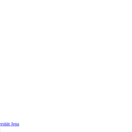
sität Jena
e