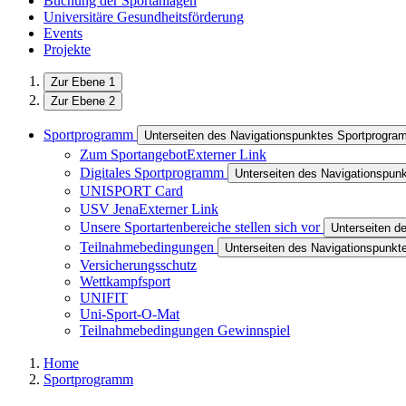
Buchung der Sportanlagen
Universitäre Gesundheitsförderung
Events
Projekte
Zur Ebene 1
Zur Ebene 2
Sportprogramm
Unterseiten des Navigationspunktes Sportprogr
Zum Sportangebot
Externer Link
Digitales Sportprogramm
Unterseiten des Navigationspun
UNISPORT Card
USV Jena
Externer Link
Unsere Sportartenbereiche stellen sich vor
Unterseiten d
Teilnahmebedingungen
Unterseiten des Navigationspunk
Versicherungsschutz
Wettkampfsport
UNIFIT
Uni-Sport-O-Mat
Teilnahmebedingungen Gewinnspiel
Home
Sportprogramm