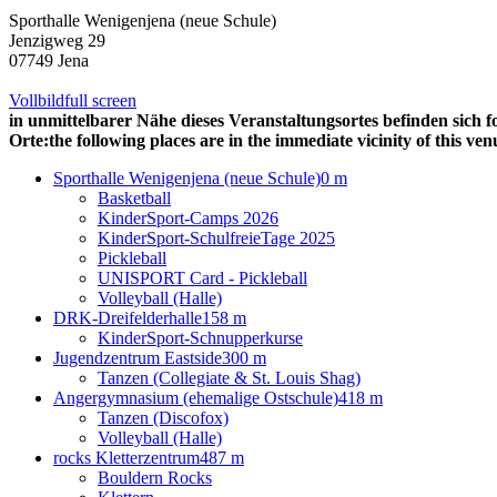
Sporthalle Wenigenjena (neue Schule)
Jenzigweg 29
07749 Jena
Vollbild
full screen
in unmittelbarer Nähe dieses Veranstaltungsortes befinden sich f
Orte:
the following places are in the immediate vicinity of this ven
Sporthalle Wenigenjena (neue Schule)
0 m
Basketball
KinderSport-Camps 2026
KinderSport-SchulfreieTage 2025
Pickleball
UNISPORT Card - Pickleball
Volleyball (Halle)
DRK-Dreifelderhalle
158 m
KinderSport-Schnupperkurse
Jugendzentrum Eastside
300 m
Tanzen (Collegiate & St. Louis Shag)
Angergymnasium (ehemalige Ostschule)
418 m
Tanzen (Discofox)
Volleyball (Halle)
rocks Kletterzentrum
487 m
Bouldern Rocks