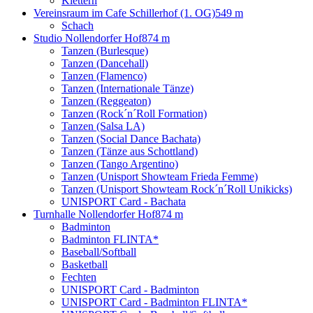
Klettern
Vereinsraum im Cafe Schillerhof (1. OG)
549 m
Schach
Studio Nollendorfer Hof
874 m
Tanzen (Burlesque)
Tanzen (Dancehall)
Tanzen (Flamenco)
Tanzen (Internationale Tänze)
Tanzen (Reggeaton)
Tanzen (Rock´n´Roll Formation)
Tanzen (Salsa LA)
Tanzen (Social Dance Bachata)
Tanzen (Tänze aus Schottland)
Tanzen (Tango Argentino)
Tanzen (Unisport Showteam Frieda Femme)
Tanzen (Unisport Showteam Rock´n´Roll Unikicks)
UNISPORT Card - Bachata
Turnhalle Nollendorfer Hof
874 m
Badminton
Badminton FLINTA*
Baseball/Softball
Basketball
Fechten
UNISPORT Card - Badminton
UNISPORT Card - Badminton FLINTA*