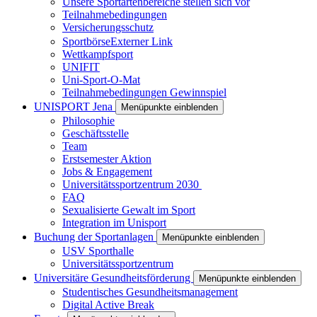
Unsere Sportartenbereiche stellen sich vor
Teilnahmebedingungen
Versicherungsschutz
Sportbörse
Externer Link
Wettkampfsport
UNIFIT
Uni-Sport-O-Mat
Teilnahmebedingungen Gewinnspiel
UNISPORT Jena
Menüpunkte einblenden
Philosophie
Geschäftsstelle
Team
Erstsemester Aktion
Jobs & Engagement
Universitätssportzentrum 2030
FAQ
Sexualisierte Gewalt im Sport
Integration im Unisport
Buchung der Sportanlagen
Menüpunkte einblenden
USV Sporthalle
Universitätssportzentrum
Universitäre Gesundheitsförderung
Menüpunkte einblenden
Studentisches Gesundheitsmanagement
Digital Active Break