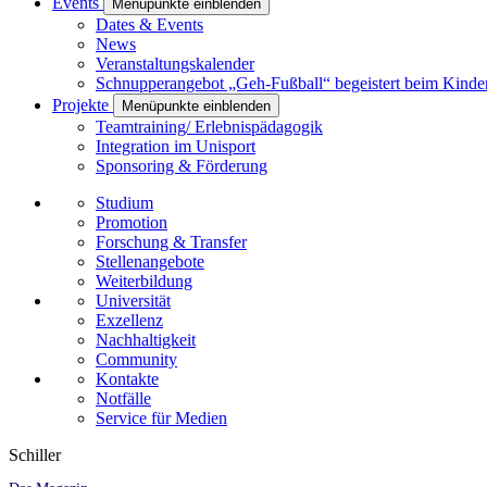
Events
Menüpunkte einblenden
Dates & Events
News
Veranstaltungskalender
Schnupperangebot „Geh-Fußball“ begeistert beim Kinde
Projekte
Menüpunkte einblenden
Teamtraining/ Erlebnispädagogik
Integration im Unisport
Sponsoring & Förderung
Studium
Promotion
Forschung & Transfer
Stellenangebote
Weiterbildung
Universität
Exzellenz
Nachhaltigkeit
Community
Kontakte
Notfälle
Service für Medien
Schiller