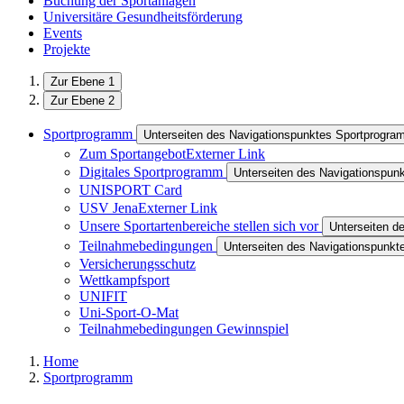
Buchung der Sportanlagen
Universitäre Gesundheitsförderung
Events
Projekte
Zur Ebene 1
Zur Ebene 2
Sportprogramm
Unterseiten des Navigationspunktes Sportprogr
Zum Sportangebot
Externer Link
Digitales Sportprogramm
Unterseiten des Navigationspun
UNISPORT Card
USV Jena
Externer Link
Unsere Sportartenbereiche stellen sich vor
Unterseiten d
Teilnahmebedingungen
Unterseiten des Navigationspunk
Versicherungsschutz
Wettkampfsport
UNIFIT
Uni-Sport-O-Mat
Teilnahmebedingungen Gewinnspiel
Home
Sportprogramm