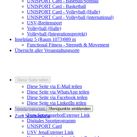
UNISPORT Card - Baseball/Softball
UNISPORT Card - Basketball
UNISPORT Card - Volleyball (Halle)
UNISPORT Card - Volleyball (international)
USV-Breitensport
Volleyball (Halle)
Volleyball (Integrationsprojekt)
Inselplatz 5 (Raum 1073)
989 m
Functional Fitness - Strength & Movement
Übersicht aller Veranstaltungsorte
Diese Seite teilen
Diese Seite via E-Mail teilen
Diese Seite via WhatsApp teilen
Diese Seite via Facebook teilen
Diese Seite via LinkedIn teilen
Sportprogramm
Menüpunkte einblenden
Diese Seite teilen
Zum Sportangebot
Externer Link
Zum Seitenanfang
Digitales Sportprogramm
UNISPORT Card
USV Jena
Externer Link