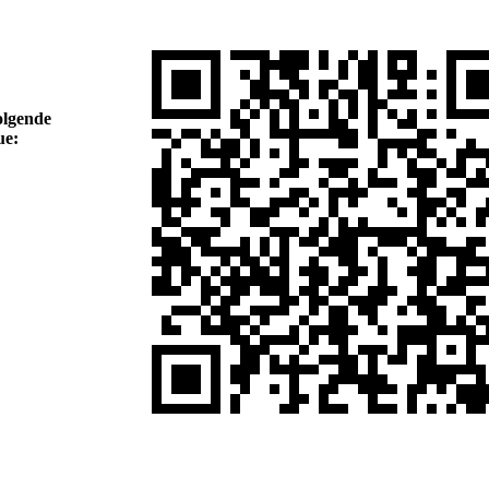
olgende
ue: