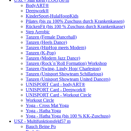
USZ - Saal klein (1.OG)
56 m
BodyART®
Deepwork®
KinderSport-HulaHoopKids
Pilates (bis zu 100% Zuschuss durch Krankenkassen)
RückenFit (bis 100 % Zuschuss durch Krankenkasse)
Step Aerobic
Tanzen (Female Dancehall)
Tanzen (Heels Dance)
Tanzen (HipHop meets Modern)
Tanzen (K-Pop)
Tanzen (Modern Jazz Dance)
Tanzen (Rock´n´Roll Formation) Workshop
Tanzen (Swing- Lindy Hop/ Charleston)
Tanzen (Unisport Showteam Schillarious)
Tanzen (Unisport Showteam United Dancers)
UNISPORT Card - bodyART®
UNISPORT Card - Deepwork®
UNISPORT Card - Workout Circle
Workout Circle
Yoga - Cross Mat Yoga
Yoga - Hatha Yoga
Yoga - Hatha Yoga (bis 100 % KK-Zuschuss)
USZ - Multifunktionsfeld
57 m
Bauch Beine Po