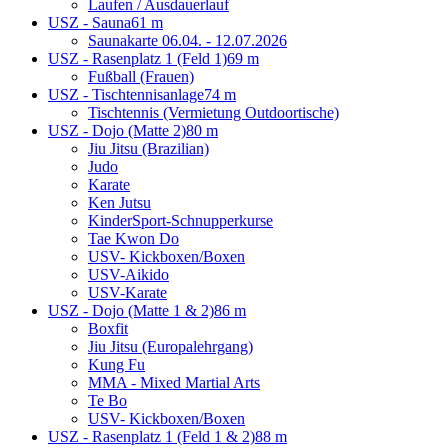
Laufen / Ausdauerlauf
USZ - Sauna
61 m
Saunakarte 06.04. - 12.07.2026
USZ - Rasenplatz 1 (Feld 1)
69 m
Fußball (Frauen)
USZ - Tischtennisanlage
74 m
Tischtennis (Vermietung Outdoortische)
USZ - Dojo (Matte 2)
80 m
Jiu Jitsu (Brazilian)
Judo
Karate
Ken Jutsu
KinderSport-Schnupperkurse
Tae Kwon Do
USV- Kickboxen/Boxen
USV-Aikido
USV-Karate
USZ - Dojo (Matte 1 & 2)
86 m
Boxfit
Jiu Jitsu (Europalehrgang)
Kung Fu
MMA - Mixed Martial Arts
Te Bo
USV- Kickboxen/Boxen
USZ - Rasenplatz 1 (Feld 1 & 2)
88 m