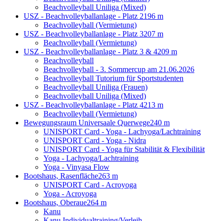
Beachvolleyball Uniliga (Mixed)
USZ - Beachvolleyballanlage - Platz 2
196 m
Beachvolleyball (Vermietung)
USZ - Beachvolleyballanlage - Platz 3
207 m
Beachvolleyball (Vermietung)
USZ - Beachvolleyballanlage - Platz 3 & 4
209 m
Beachvolleyball
Beachvolleyball - 3. Sommercup am 21.06.2026
Beachvolleyball Tutorium für Sportstudenten
Beachvolleyball Uniliga (Frauen)
Beachvolleyball Uniliga (Mixed)
USZ - Beachvolleyballanlage - Platz 4
213 m
Beachvolleyball (Vermietung)
Bewegungsraum Universaale Querwege
240 m
UNISPORT Card - Yoga - Lachyoga/Lachtraining
UNISPORT Card - Yoga - Nidra
UNISPORT Card - Yoga für Stabilität & Flexibilität
Yoga - Lachyoga/Lachtraining
Yoga - Vinyasa Flow
Bootshaus, Rasenfläche
263 m
UNISPORT Card - Acroyoga
Yoga - Acroyoga
Bootshaus, Oberaue
264 m
Kanu
Kanu Individualtraining/Verleih