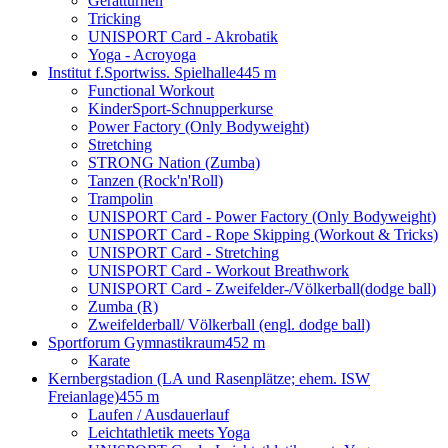
Gerätturnen
Tricking
UNISPORT Card - Akrobatik
Yoga - Acroyoga
Institut f.Sportwiss. Spielhalle
445 m
Functional Workout
KinderSport-Schnupperkurse
Power Factory (Only Bodyweight)
Stretching
STRONG Nation (Zumba)
Tanzen (Rock'n'Roll)
Trampolin
UNISPORT Card - Power Factory (Only Bodyweight)
UNISPORT Card - Rope Skipping (Workout & Tricks)
UNISPORT Card - Stretching
UNISPORT Card - Workout Breathwork
UNISPORT Card - Zweifelder-/Völkerball(dodge ball)
Zumba (R)
Zweifelderball/ Völkerball (engl. dodge ball)
Sportforum Gymnastikraum
452 m
Karate
Kernbergstadion (LA und Rasenplätze; ehem. ISW
Freianlage)
455 m
Laufen / Ausdauerlauf
Leichtathletik meets Yoga