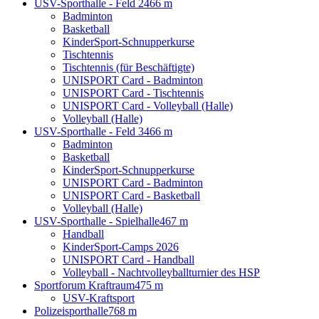
USV-Sporthalle - Feld 2
466 m
Badminton
Basketball
KinderSport-Schnupperkurse
Tischtennis
Tischtennis (für Beschäftigte)
UNISPORT Card - Badminton
UNISPORT Card - Tischtennis
UNISPORT Card - Volleyball (Halle)
Volleyball (Halle)
USV-Sporthalle - Feld 3
466 m
Badminton
Basketball
KinderSport-Schnupperkurse
UNISPORT Card - Badminton
UNISPORT Card - Basketball
Volleyball (Halle)
USV-Sporthalle - Spielhalle
467 m
Handball
KinderSport-Camps 2026
UNISPORT Card - Handball
Volleyball - Nachtvolleyballturnier des HSP
Sportforum Kraftraum
475 m
USV-Kraftsport
Polizeisporthalle
768 m