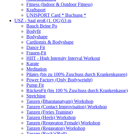
Fitness (Indoor & Outdoor Fitness)
Kraftsport
UNISPORT Card * Buchung *
USZ - Saal groß (1. OG)
53 m
Bauch Beine Po
Bodyfit
Bodyshape
Cardiomix & Bodyshape
Dance Fit
Frauen-Fit
HIIT - High Intensity Interval Workout
Karate
Meditation
Pilates (bis zu 100% Zuschuss durch Krankenkassen)
Power Factory (Only Bodyweight)
Pump Fit
RückenFit (bis 100 % Zuschuss durch Krankenkasse)
Stretching
Tanzen (Bharatanatyam) Workshop
Tanzen (Contact Improvisation) Workshop
Tanzen (Freies Training)
Tanzen (Heels) Workshop
Tanzen (Reggeaton Female) Workshop
Tanzen (Reggeaton) Workshop
Tanzen (Rock'n'Roll)