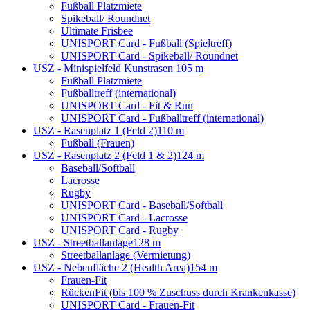
Fußball Platzmiete
Spikeball/ Roundnet
Ultimate Frisbee
UNISPORT Card - Fußball (Spieltreff)
UNISPORT Card - Spikeball/ Roundnet
USZ - Minispielfeld Kunstrasen
105 m
Fußball Platzmiete
Fußballtreff (international)
UNISPORT Card - Fit & Run
UNISPORT Card - Fußballtreff (international)
USZ - Rasenplatz 1 (Feld 2)
110 m
Fußball (Frauen)
USZ - Rasenplatz 2 (Feld 1 & 2)
124 m
Baseball/Softball
Lacrosse
Rugby
UNISPORT Card - Baseball/Softball
UNISPORT Card - Lacrosse
UNISPORT Card - Rugby
USZ - Streetballanlage
128 m
Streetballanlage (Vermietung)
USZ - Nebenfläche 2 (Health Area)
154 m
Frauen-Fit
RückenFit (bis 100 % Zuschuss durch Krankenkasse)
UNISPORT Card - Frauen-Fit