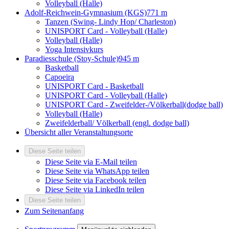
Volleyball (Halle)
Adolf-Reichwein-Gymnasium (KGS)
771 m
Tanzen (Swing- Lindy Hop/ Charleston)
UNISPORT Card - Volleyball (Halle)
Volleyball (Halle)
Yoga Intensivkurs
Paradiesschule (Stoy-Schule)
945 m
Basketball
Capoeira
UNISPORT Card - Basketball
UNISPORT Card - Volleyball (Halle)
UNISPORT Card - Zweifelder-/Völkerball(dodge ball)
Volleyball (Halle)
Zweifelderball/ Völkerball (engl. dodge ball)
Übersicht aller Veranstaltungsorte
Diese Seite teilen
Diese Seite via E-Mail teilen
Diese Seite via WhatsApp teilen
Diese Seite via Facebook teilen
Diese Seite via LinkedIn teilen
Diese Seite teilen
Zum Seitenanfang