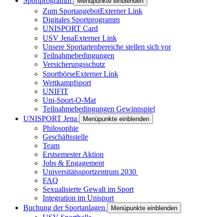
Sportprogramm
Menüpunkte einblenden
Zum Sportangebot
Externer Link
Digitales Sportprogramm
UNISPORT Card
USV Jena
Externer Link
Unsere Sportartenbereiche stellen sich vor
Teilnahmebedingungen
Versicherungsschutz
Sportbörse
Externer Link
Wettkampfsport
UNIFIT
Uni-Sport-O-Mat
Teilnahmebedingungen Gewinnspiel
UNISPORT Jena
Menüpunkte einblenden
Philosophie
Geschäftsstelle
Team
Erstsemester Aktion
Jobs & Engagement
Universitätssportzentrum 2030
FAQ
Sexualisierte Gewalt im Sport
Integration im Unisport
Buchung der Sportanlagen
Menüpunkte einblenden