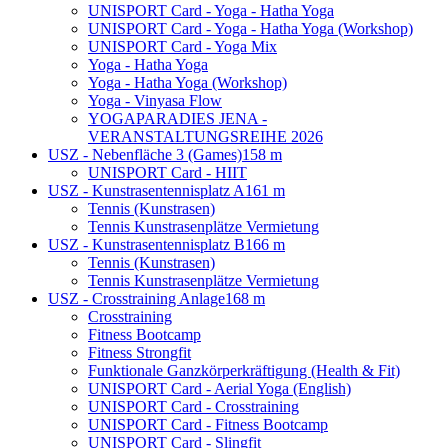
UNISPORT Card - Yoga - Hatha Yoga
UNISPORT Card - Yoga - Hatha Yoga (Workshop)
UNISPORT Card - Yoga Mix
Yoga - Hatha Yoga
Yoga - Hatha Yoga (Workshop)
Yoga - Vinyasa Flow
YOGAPARADIES JENA -
VERANSTALTUNGSREIHE 2026
USZ - Nebenfläche 3 (Games)
158 m
UNISPORT Card - HIIT
USZ - Kunstrasentennisplatz A
161 m
Tennis (Kunstrasen)
Tennis Kunstrasenplätze Vermietung
USZ - Kunstrasentennisplatz B
166 m
Tennis (Kunstrasen)
Tennis Kunstrasenplätze Vermietung
USZ - Crosstraining Anlage
168 m
Crosstraining
Fitness Bootcamp
Fitness Strongfit
Funktionale Ganzkörperkräftigung (Health & Fit)
UNISPORT Card - Aerial Yoga (English)
UNISPORT Card - Crosstraining
UNISPORT Card - Fitness Bootcamp
UNISPORT Card - Slingfit