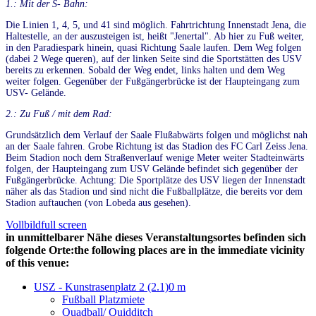
1.: Mit der S- Bahn:
Die Linien 1, 4, 5, und 41 sind möglich. Fahrtrichtung Innenstadt Jena, die
Haltestelle, an der auszusteigen ist, heißt "Jenertal". Ab hier zu Fuß weiter,
in den Paradiespark hinein, quasi Richtung Saale laufen. Dem Weg folgen
(dabei 2 Wege queren), auf der linken Seite sind die Sportstätten des USV
bereits zu erkennen. Sobald der Weg endet, links halten und dem Weg
weiter folgen. Gegenüber der Fußgängerbrücke ist der Haupteingang zum
USV- Gelände.
2.: Zu Fuß / mit dem Rad:
Grundsätzlich dem Verlauf der Saale Flußabwärts folgen und möglichst nah
an der Saale fahren. Grobe Richtung ist das Stadion des FC Carl Zeiss Jena.
Beim Stadion noch dem Straßenverlauf wenige Meter weiter Stadteinwärts
folgen, der Haupteingang zum USV Gelände befindet sich gegenüber der
Fußgängerbrücke. Achtung: Die Sportplätze des USV liegen der Innenstadt
näher als das Stadion und sind nicht die Fußballplätze, die bereits vor dem
Stadion auftauchen (von Lobeda aus gesehen).
Vollbild
full screen
in unmittelbarer Nähe dieses Veranstaltungsortes befinden sich
folgende Orte:
the following places are in the immediate vicinity
of this venue:
USZ - Kunstrasenplatz 2 (2.1)
0 m
Fußball Platzmiete
Quadball/ Quidditch