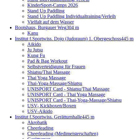
KinderSport-Camps 2026
Stand Up Paddling
Stand Up Paddling Individualtraining/Verleih
Vielfalt auf dem Wasser
Bootshaus, Burgauer Weg
304 m
Kanu
Institut f.Sportwiss. Dojo (Judoraum) 1. Obergeschoss
445 m
Aikido
Ju Jutsu
Kung Fu
Pad & Bag Workout
Selbstverteidigung für Frauen
Shiatsu/Thai Massage
Thai Yoga Massage
Thai-Yoga-Massage/Shiatsu
UNISPORT Card - Shiatsu/Thai Massage
UNISPORT Card - Thai Yoga Massage
UNISPORT Card - Thai-Yoga-Massage/Shiatsu
USV- Kickboxen/Boxen
USV-Aikido
Institut f.Sportwiss. Gerätturnhalle
445 m
Akrobatik
Cheerleading
Cheerleading (Medimeisterschaften)