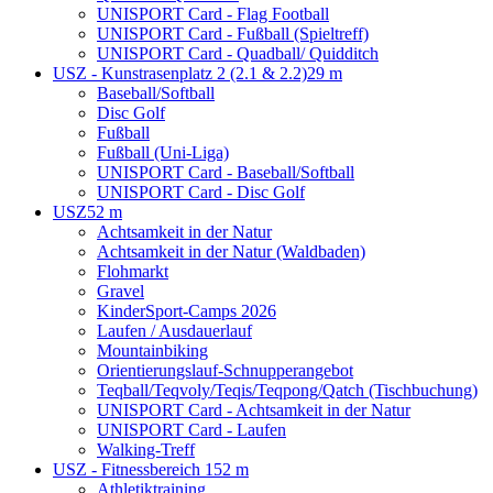
UNISPORT Card - Flag Football
UNISPORT Card - Fußball (Spieltreff)
UNISPORT Card - Quadball/ Quidditch
USZ - Kunstrasenplatz 2 (2.1 & 2.2)
29 m
Baseball/Softball
Disc Golf
Fußball
Fußball (Uni-Liga)
UNISPORT Card - Baseball/Softball
UNISPORT Card - Disc Golf
USZ
52 m
Achtsamkeit in der Natur
Achtsamkeit in der Natur (Waldbaden)
Flohmarkt
Gravel
KinderSport-Camps 2026
Laufen / Ausdauerlauf
Mountainbiking
Orientierungslauf-Schnupperangebot
Teqball/Teqvoly/Teqis/Teqpong/Qatch (Tischbuchung)
UNISPORT Card - Achtsamkeit in der Natur
UNISPORT Card - Laufen
Walking-Treff
USZ - Fitnessbereich 1
52 m
Athletiktraining