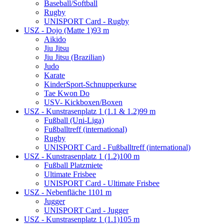
Baseball/Softball
Rugby
UNISPORT Card - Rugby
USZ - Dojo (Matte 1)
93 m
Aikido
Jiu Jitsu
Jiu Jitsu (Brazilian)
Judo
Karate
KinderSport-Schnupperkurse
Tae Kwon Do
USV- Kickboxen/Boxen
USZ - Kunstrasenplatz 1 (1.1 & 1.2)
99 m
Fußball (Uni-Liga)
Fußballtreff (international)
Rugby
UNISPORT Card - Fußballtreff (international)
USZ - Kunstrasenplatz 1 (1.2)
100 m
Fußball Platzmiete
Ultimate Frisbee
UNISPORT Card - Ultimate Frisbee
USZ - Nebenfläche 1
101 m
Jugger
UNISPORT Card - Jugger
USZ - Kunstrasenplatz 1 (1.1)
105 m