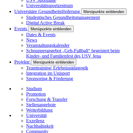
USV Sporthalle
Universitätssportzentrum
Universitäre Gesundheitsförderung
Menüpunkte einblenden
Studentisches Gesundheitsmanagement
Digital Active Break
Events
Menüpunkte einblenden
Dates & Events
News
Veranstaltungskalender
Schnupperangebot „Geh-Fußball“ begeistert beim
Kinder- und Familienfest des USV Jena
Projekte
Menüpunkte einblenden
Teamtraining/ Erlebnispädagogik
Integration im Unisport
Sponsoring & Förderung
Studium
Promotion
Forschung & Transfer
Stellenangebote
Weiterbildung
Universität
Exzellenz
Nachhaltigkeit
Community