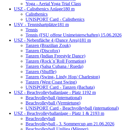
Yoga - Aerial Yoga Trial Class
USZ - Calisthenics Anlage
180 m
Calisthenics
UNISPORT Card - Calisthenics
USV - Tennishartplätze
181 m
Tennis
Tennis (FSU offene Unimeisterschaften) 15.06.2026
USZ - Nebenfläche 4 (Dance Area)
181 m
Tanzen (Brazilian Zouk)
Tanzen (Discofox)
Tanzen (Indian Freestyle Dance)
Tanzen (Rock´n´Roll Formation)
Tanzen (Salsa Cubana / Rueda)
Tanzen (Shuffle)
Tanzen (Swing- Lindy Hop/ Charleston)
Tanzen (West Coast Swing)
UNISPORT Card - Tanzen (Bachata)
USZ - Beachvolleyballanlage - Platz 1
192 m
Beachvolleyball (international)
Beachvolleyball (Vermietung)
UNISPORT Card - Beachvolleyball (international)
USZ - Beachvolleyballanlage - Platz 1 & 2
193 m
Beachvolleyball
Beachvolleyball - 3. Sommercup am 21.06.2026
Beachvolleyball Uniliga (Männer)