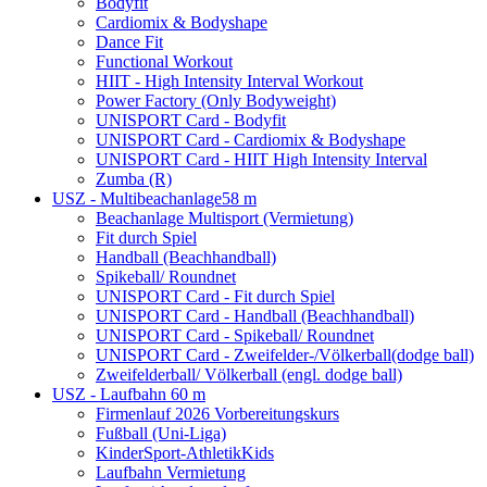
Bodyfit
Cardiomix & Bodyshape
Dance Fit
Functional Workout
HIIT - High Intensity Interval Workout
Power Factory (Only Bodyweight)
UNISPORT Card - Bodyfit
UNISPORT Card - Cardiomix & Bodyshape
UNISPORT Card - HIIT High Intensity Interval
Zumba (R)
USZ - Multibeachanlage
58 m
Beachanlage Multisport (Vermietung)
Fit durch Spiel
Handball (Beachhandball)
Spikeball/ Roundnet
UNISPORT Card - Fit durch Spiel
UNISPORT Card - Handball (Beachhandball)
UNISPORT Card - Spikeball/ Roundnet
UNISPORT Card - Zweifelder-/Völkerball(dodge ball)
Zweifelderball/ Völkerball (engl. dodge ball)
USZ - Laufbahn
60 m
Firmenlauf 2026 Vorbereitungskurs
Fußball (Uni-Liga)
KinderSport-AthletikKids
Laufbahn Vermietung