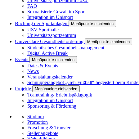
Universitätssportzentrum 2030
FAQ
Sexualisierte Gewalt im Sport
Integration im Unisport
Buchung der Sportanlagen
Menüpunkte einblenden
USV Sporthalle
Universitätssportzentrum
Universitäre Gesundheitsförderung
Menüpunkte einblenden
Studentisches Gesundheitsmanagement
Digital Active Break
Events
Menüpunkte einblenden
Dates & Events
News
Veranstaltungskalender
Schnupperangebot „Geh-Fußball“ begeistert beim Kinde
Projekte
Menüpunkte einblenden
Teamtraining/ Erlebnispädagogik
Integration im Unisport
Sponsoring & Förderung
Studium
Promotion
Forschung & Transfer
Stellenangebote
Weiterbildung