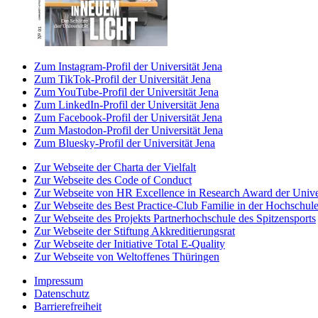
Zum Instagram-Profil der Universität Jena
Zum TikTok-Profil der Universität Jena
Zum YouTube-Profil der Universität Jena
Zum LinkedIn-Profil der Universität Jena
Zum Facebook-Profil der Universität Jena
Zum Mastodon-Profil der Universität Jena
Zum Bluesky-Profil der Universität Jena
Zur Webseite der Charta der Vielfalt
Zur Webseite des Code of Conduct
Zur Webseite von HR Excellence in Research Award der Univer
Zur Webseite des Best Practice-Club Familie in der Hochschul
Zur Webseite des Projekts Partnerhochschule des Spitzensports
Zur Webseite der Stiftung Akkreditierungsrat
Zur Webseite der Initiative Total E-Quality
Zur Webseite von Weltoffenes Thüringen
Impressum
Datenschutz
Barrierefreiheit