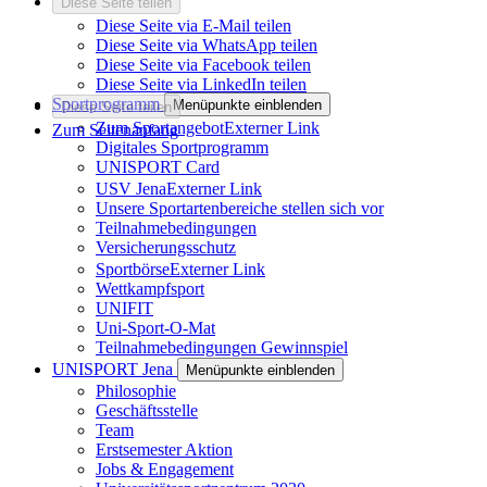
Diese Seite teilen
Diese Seite via E-Mail teilen
Diese Seite via WhatsApp teilen
Diese Seite via Facebook teilen
Diese Seite via LinkedIn teilen
Sportprogramm
Menüpunkte einblenden
Diese Seite teilen
Zum Sportangebot
Externer Link
Zum Seitenanfang
Digitales Sportprogramm
UNISPORT Card
USV Jena
Externer Link
Unsere Sportartenbereiche stellen sich vor
Teilnahmebedingungen
Versicherungsschutz
Sportbörse
Externer Link
Wettkampfsport
UNIFIT
Uni-Sport-O-Mat
Teilnahmebedingungen Gewinnspiel
UNISPORT Jena
Menüpunkte einblenden
Philosophie
Geschäftsstelle
Team
Erstsemester Aktion
Jobs & Engagement