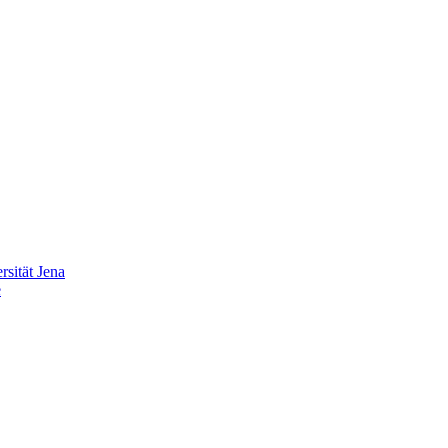
sität Jena
e