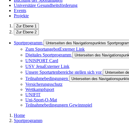
Buchung der Sportanlagen
Universitäre Gesundheitsförderung
Events
Projekte
Zur Ebene 1
Zur Ebene 2
Sportprogramm
Unterseiten des Navigationspunktes Sportprogr
Zum Sportangebot
Externer Link
Digitales Sportprogramm
Unterseiten des Navigationspun
UNISPORT Card
USV Jena
Externer Link
Unsere Sportartenbereiche stellen sich vor
Unterseiten d
Teilnahmebedingungen
Unterseiten des Navigationspunk
Versicherungsschutz
Wettkampfsport
UNIFIT
Uni-Sport-O-Mat
Teilnahmebedingungen Gewinnspiel
Home
Sportprogramm