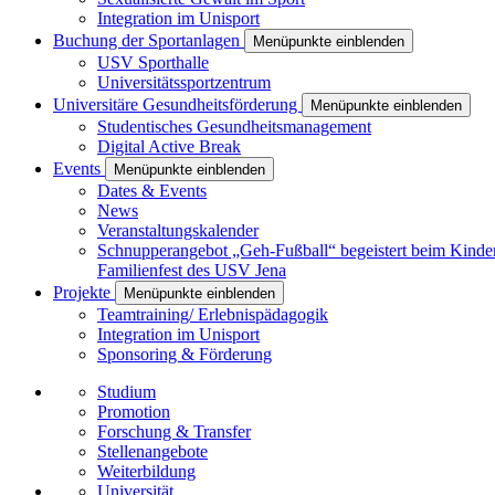
Integration im Unisport
Buchung der Sportanlagen
Menüpunkte einblenden
USV Sporthalle
Universitätssportzentrum
Universitäre Gesundheitsförderung
Menüpunkte einblenden
Studentisches Gesundheitsmanagement
Digital Active Break
Events
Menüpunkte einblenden
Dates & Events
News
Veranstaltungskalender
Schnupperangebot „Geh-Fußball“ begeistert beim Kinde
Familienfest des USV Jena
Projekte
Menüpunkte einblenden
Teamtraining/ Erlebnispädagogik
Integration im Unisport
Sponsoring & Förderung
Studium
Promotion
Forschung & Transfer
Stellenangebote
Weiterbildung
Universität