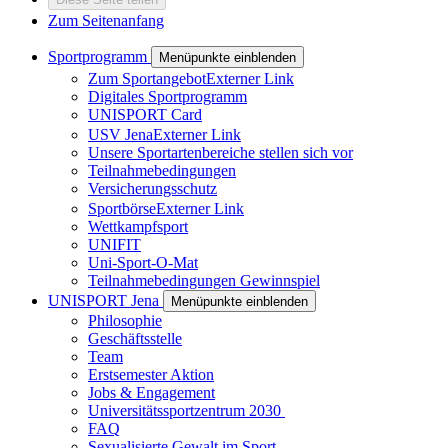
Zum Seitenanfang
Sportprogramm
Menüpunkte einblenden
Zum Sportangebot
Externer Link
Digitales Sportprogramm
UNISPORT Card
USV Jena
Externer Link
Unsere Sportartenbereiche stellen sich vor
Teilnahmebedingungen
Versicherungsschutz
Sportbörse
Externer Link
Wettkampfsport
UNIFIT
Uni-Sport-O-Mat
Teilnahmebedingungen Gewinnspiel
UNISPORT Jena
Menüpunkte einblenden
Philosophie
Geschäftsstelle
Team
Erstsemester Aktion
Jobs & Engagement
Universitätssportzentrum 2030
FAQ
Sexualisierte Gewalt im Sport