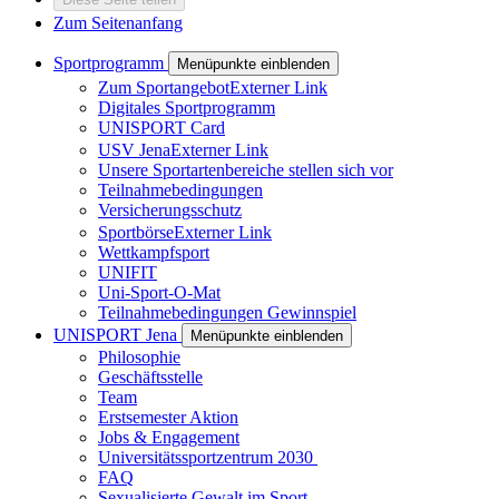
Zum Seitenanfang
Sportprogramm
Menüpunkte einblenden
Zum Sportangebot
Externer Link
Digitales Sportprogramm
UNISPORT Card
USV Jena
Externer Link
Unsere Sportartenbereiche stellen sich vor
Teilnahmebedingungen
Versicherungsschutz
Sportbörse
Externer Link
Wettkampfsport
UNIFIT
Uni-Sport-O-Mat
Teilnahmebedingungen Gewinnspiel
UNISPORT Jena
Menüpunkte einblenden
Philosophie
Geschäftsstelle
Team
Erstsemester Aktion
Jobs & Engagement
Universitätssportzentrum 2030
FAQ
Sexualisierte Gewalt im Sport