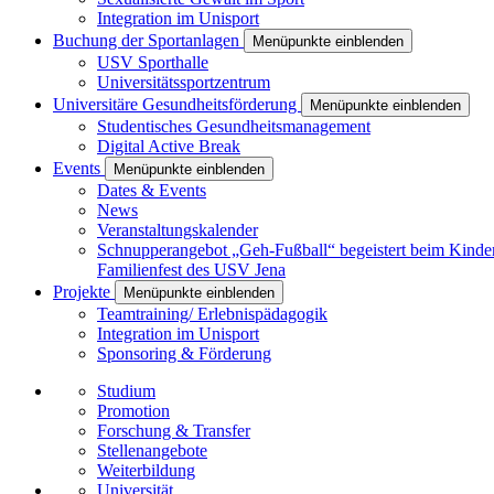
Integration im Unisport
Buchung der Sportanlagen
Menüpunkte einblenden
USV Sporthalle
Universitätssportzentrum
Universitäre Gesundheitsförderung
Menüpunkte einblenden
Studentisches Gesundheitsmanagement
Digital Active Break
Events
Menüpunkte einblenden
Dates & Events
News
Veranstaltungskalender
Schnupperangebot „Geh-Fußball“ begeistert beim Kinde
Familienfest des USV Jena
Projekte
Menüpunkte einblenden
Teamtraining/ Erlebnispädagogik
Integration im Unisport
Sponsoring & Förderung
Studium
Promotion
Forschung & Transfer
Stellenangebote
Weiterbildung
Universität