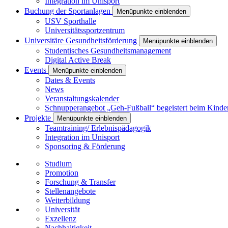
Integration im Unisport
Buchung der Sportanlagen
Menüpunkte einblenden
USV Sporthalle
Universitätssportzentrum
Universitäre Gesundheitsförderung
Menüpunkte einblenden
Studentisches Gesundheitsmanagement
Digital Active Break
Events
Menüpunkte einblenden
Dates & Events
News
Veranstaltungskalender
Schnupperangebot „Geh-Fußball“ begeistert beim Kinde
Projekte
Menüpunkte einblenden
Teamtraining/ Erlebnispädagogik
Integration im Unisport
Sponsoring & Förderung
Studium
Promotion
Forschung & Transfer
Stellenangebote
Weiterbildung
Universität
Exzellenz
Nachhaltigkeit