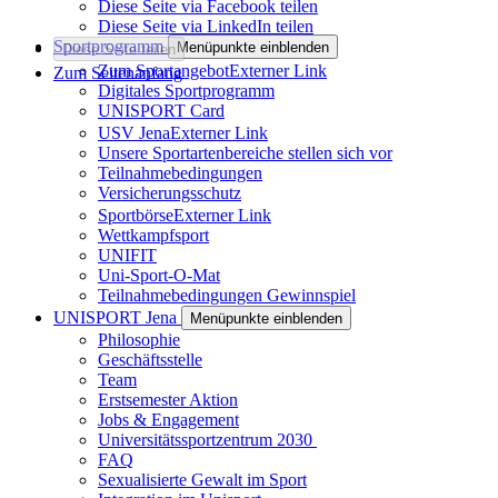
Diese Seite via Facebook teilen
Diese Seite via LinkedIn teilen
Sportprogramm
Menüpunkte einblenden
Diese Seite teilen
Zum Sportangebot
Externer Link
Zum Seitenanfang
Digitales Sportprogramm
UNISPORT Card
USV Jena
Externer Link
Unsere Sportartenbereiche stellen sich vor
Teilnahmebedingungen
Versicherungsschutz
Sportbörse
Externer Link
Wettkampfsport
UNIFIT
Uni-Sport-O-Mat
Teilnahmebedingungen Gewinnspiel
UNISPORT Jena
Menüpunkte einblenden
Philosophie
Geschäftsstelle
Team
Erstsemester Aktion
Jobs & Engagement
Universitätssportzentrum 2030
FAQ
Sexualisierte Gewalt im Sport