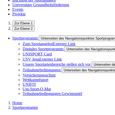
Buchung der Sportanlagen
Universitäre Gesundheitsförderung
Events
Projekte
Zur Ebene 1
Zur Ebene 2
Sportprogramm
Unterseiten des Navigationspunktes Sportprogr
Zum Sportangebot
Externer Link
Digitales Sportprogramm
Unterseiten des Navigationspun
UNISPORT Card
USV Jena
Externer Link
Unsere Sportartenbereiche stellen sich vor
Unterseiten d
Teilnahmebedingungen
Unterseiten des Navigationspunk
Versicherungsschutz
Wettkampfsport
UNIFIT
Uni-Sport-O-Mat
Teilnahmebedingungen Gewinnspiel
Home
Sportprogramm