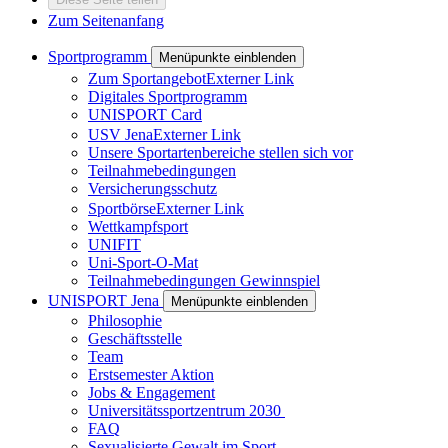
Zum Seitenanfang
Sportprogramm
Menüpunkte einblenden
Zum Sportangebot
Externer Link
Digitales Sportprogramm
UNISPORT Card
USV Jena
Externer Link
Unsere Sportartenbereiche stellen sich vor
Teilnahmebedingungen
Versicherungsschutz
Sportbörse
Externer Link
Wettkampfsport
UNIFIT
Uni-Sport-O-Mat
Teilnahmebedingungen Gewinnspiel
UNISPORT Jena
Menüpunkte einblenden
Philosophie
Geschäftsstelle
Team
Erstsemester Aktion
Jobs & Engagement
Universitätssportzentrum 2030
FAQ
Sexualisierte Gewalt im Sport