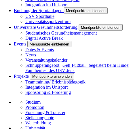
Integration im Unisport
Buchung der Sportanlagen
Menüpunkte einblenden
USV Sporthalle
Universitätssportzentrum
Universitäre Gesundheitsförderung
Menüpunkte einblenden
Studentisches Gesundheitsmanagement
Digital Active Break
Events
Menüpunkte einblenden
Dates & Events
News
Veranstaltungskalender
Schnupperangebot „Geh-Fußball“ begeistert beim Kinde
Familienfest des USV Jena
Projekte
Menüpunkte einblenden
Teamtraining/ Erlebnispädagogik
Integration im Unisport
Sponsoring & Förderung
Studium
Promotion
Forschung & Transfer
Stellenangebote
Weiterbildung
Universität