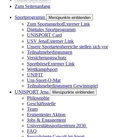
Zum Seitenanfang
Sportprogramm
Menüpunkte einblenden
Zum Sportangebot
Externer Link
Digitales Sportprogramm
UNISPORT Card
USV Jena
Externer Link
Unsere Sportartenbereiche stellen sich vor
Teilnahmebedingungen
Versicherungsschutz
Sportbörse
Externer Link
Wettkampfsport
UNIFIT
Uni-Sport-O-Mat
Teilnahmebedingungen Gewinnspiel
UNISPORT Jena
Menüpunkte einblenden
Philosophie
Geschäftsstelle
Team
Erstsemester Aktion
Jobs & Engagement
Universitätssportzentrum 2030
FAQ
Sexualisierte Gewalt im Sport