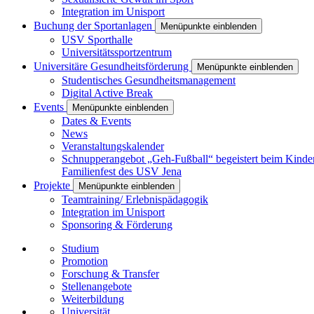
Integration im Unisport
Buchung der Sportanlagen
Menüpunkte einblenden
USV Sporthalle
Universitätssportzentrum
Universitäre Gesundheitsförderung
Menüpunkte einblenden
Studentisches Gesundheitsmanagement
Digital Active Break
Events
Menüpunkte einblenden
Dates & Events
News
Veranstaltungskalender
Schnupperangebot „Geh-Fußball“ begeistert beim Kinde
Familienfest des USV Jena
Projekte
Menüpunkte einblenden
Teamtraining/ Erlebnispädagogik
Integration im Unisport
Sponsoring & Förderung
Studium
Promotion
Forschung & Transfer
Stellenangebote
Weiterbildung
Universität