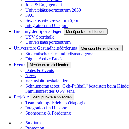
Jobs & Engagement
Universitätssportzentrum 2030
FAQ
Sexualisierte Gewalt im Sport
Integration im Unisport
Buchung der Sportanlagen
Menüpunkte einblenden
USV Sporthalle
Universitätssportzentrum
Universitäre Gesundheitsförderung
Menüpunkte einblenden
Studentisches Gesundheitsmanagement
Digital Active Break
Events
Menüpunkte einblenden
Dates & Events
News
Veranstaltungskalender
Schnupperangebot „Geh-Fußball“ begeistert beim Kinde
Familienfest des USV Jena
Projekte
Menüpunkte einblenden
Teamtraining/ Erlebnispädagogik
Integration im Unisport
Sponsoring & Förderung
Studium
Promotion