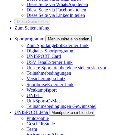
Diese Seite via WhatsApp teilen
Diese Seite via Facebook teilen
Diese Seite via LinkedIn teilen
Diese Seite teilen
Zum Seitenanfang
Sportprogramm
Menüpunkte einblenden
Zum Sportangebot
Externer Link
Digitales Sportprogramm
UNISPORT Card
USV Jena
Externer Link
Unsere Sportartenbereiche stellen sich vor
Teilnahmebedingungen
Versicherungsschutz
Sportbörse
Externer Link
Wettkampfsport
UNIFIT
Uni-Sport-O-Mat
Teilnahmebedingungen Gewinnspiel
UNISPORT Jena
Menüpunkte einblenden
Philosophie
Geschäftsstelle
Team
Erstsemester Aktion