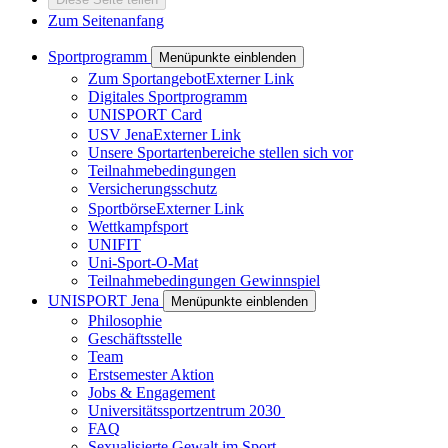
Zum Seitenanfang
Sportprogramm
Menüpunkte einblenden
Zum Sportangebot
Externer Link
Digitales Sportprogramm
UNISPORT Card
USV Jena
Externer Link
Unsere Sportartenbereiche stellen sich vor
Teilnahmebedingungen
Versicherungsschutz
Sportbörse
Externer Link
Wettkampfsport
UNIFIT
Uni-Sport-O-Mat
Teilnahmebedingungen Gewinnspiel
UNISPORT Jena
Menüpunkte einblenden
Philosophie
Geschäftsstelle
Team
Erstsemester Aktion
Jobs & Engagement
Universitätssportzentrum 2030
FAQ
Sexualisierte Gewalt im Sport