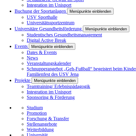
Integration im Unisport
Buchung der Sportanlagen
Menüpunkte einblenden
USV Sporthalle
Universitätssportzentrum
Universitäre Gesundheitsförderung
Menüpunkte einblenden
Studentisches Gesundheitsmanagement
Digital Active Break
Events
Menüpunkte einblenden
Dates & Events
News
Veranstaltungskalender
Schnupperangebot „Geh-Fußball“ begeistert beim Kinde
Familienfest des USV Jena
Projekte
Menüpunkte einblenden
Teamtraining/ Erlebnispädagogik
Integration im Unisport
Sponsoring & Förderung
Studium
Promotion
Forschung & Transfer
Stellenangebote
Weiterbildung
Universität