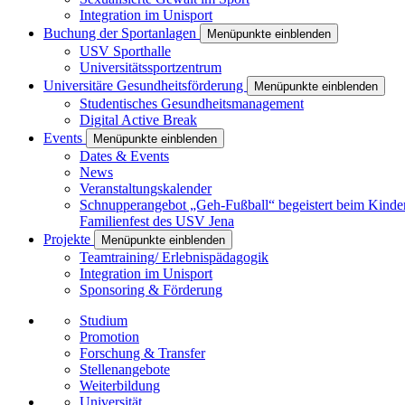
Integration im Unisport
Buchung der Sportanlagen
Menüpunkte einblenden
USV Sporthalle
Universitätssportzentrum
Universitäre Gesundheitsförderung
Menüpunkte einblenden
Studentisches Gesundheitsmanagement
Digital Active Break
Events
Menüpunkte einblenden
Dates & Events
News
Veranstaltungskalender
Schnupperangebot „Geh-Fußball“ begeistert beim Kinde
Familienfest des USV Jena
Projekte
Menüpunkte einblenden
Teamtraining/ Erlebnispädagogik
Integration im Unisport
Sponsoring & Förderung
Studium
Promotion
Forschung & Transfer
Stellenangebote
Weiterbildung
Universität