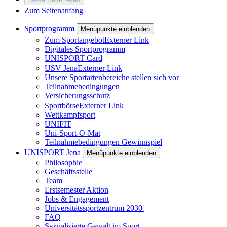
Zum Seitenanfang
Sportprogramm
Menüpunkte einblenden
Zum Sportangebot
Externer Link
Digitales Sportprogramm
UNISPORT Card
USV Jena
Externer Link
Unsere Sportartenbereiche stellen sich vor
Teilnahmebedingungen
Versicherungsschutz
Sportbörse
Externer Link
Wettkampfsport
UNIFIT
Uni-Sport-O-Mat
Teilnahmebedingungen Gewinnspiel
UNISPORT Jena
Menüpunkte einblenden
Philosophie
Geschäftsstelle
Team
Erstsemester Aktion
Jobs & Engagement
Universitätssportzentrum 2030
FAQ
Sexualisierte Gewalt im Sport