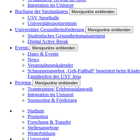
Integration im Unisport
Buchung der Sportanlagen
Menüpunkte einblenden
USV Sporthalle
Universitätssportzentrum
Universitäre Gesundheitsförderung
Menüpunkte einblenden
Studentisches Gesundheitsmanagement
Digital Active Break
Events
Menüpunkte einblenden
Dates & Events
News
Veranstaltungskalender
Schnupperangebot „Geh-Fußball“ begeistert beim Kinde
Familienfest des USV Jena
Projekte
Menüpunkte einblenden
Teamtraining/ Erlebnispädagogik
Integration im Unisport
Sponsoring & Förderung
Studium
Promotion
Forschung & Transfer
Stellenangebote
Weiterbildung
Universität