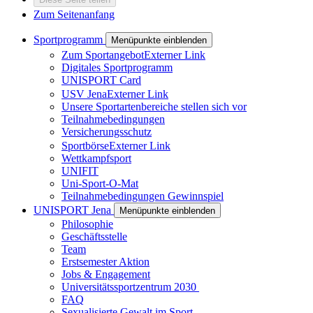
Zum Seitenanfang
Sportprogramm
Menüpunkte einblenden
Zum Sportangebot
Externer Link
Digitales Sportprogramm
UNISPORT Card
USV Jena
Externer Link
Unsere Sportartenbereiche stellen sich vor
Teilnahmebedingungen
Versicherungsschutz
Sportbörse
Externer Link
Wettkampfsport
UNIFIT
Uni-Sport-O-Mat
Teilnahmebedingungen Gewinnspiel
UNISPORT Jena
Menüpunkte einblenden
Philosophie
Geschäftsstelle
Team
Erstsemester Aktion
Jobs & Engagement
Universitätssportzentrum 2030
FAQ
Sexualisierte Gewalt im Sport