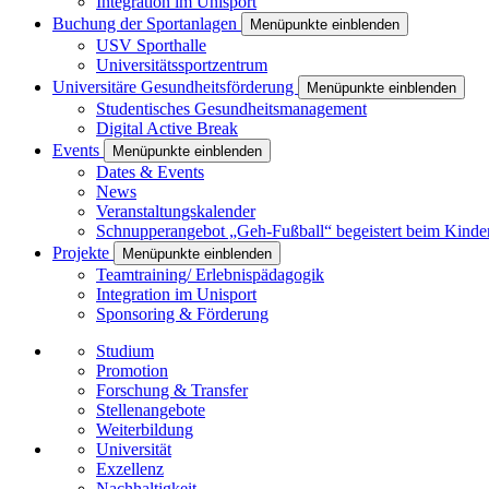
Integration im Unisport
Buchung der Sportanlagen
Menüpunkte einblenden
USV Sporthalle
Universitätssportzentrum
Universitäre Gesundheitsförderung
Menüpunkte einblenden
Studentisches Gesundheitsmanagement
Digital Active Break
Events
Menüpunkte einblenden
Dates & Events
News
Veranstaltungskalender
Schnupperangebot „Geh-Fußball“ begeistert beim Kinde
Projekte
Menüpunkte einblenden
Teamtraining/ Erlebnispädagogik
Integration im Unisport
Sponsoring & Förderung
Studium
Promotion
Forschung & Transfer
Stellenangebote
Weiterbildung
Universität
Exzellenz
Nachhaltigkeit