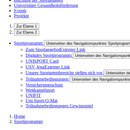
Buchung der Sportanlagen
Universitäre Gesundheitsförderung
Events
Projekte
Zur Ebene 1
Zur Ebene 2
Sportprogramm
Unterseiten des Navigationspunktes Sportprogr
Zum Sportangebot
Externer Link
Digitales Sportprogramm
Unterseiten des Navigationspun
UNISPORT Card
USV Jena
Externer Link
Unsere Sportartenbereiche stellen sich vor
Unterseiten d
Teilnahmebedingungen
Unterseiten des Navigationspunk
Versicherungsschutz
Wettkampfsport
UNIFIT
Uni-Sport-O-Mat
Teilnahmebedingungen Gewinnspiel
Home
Sportprogramm