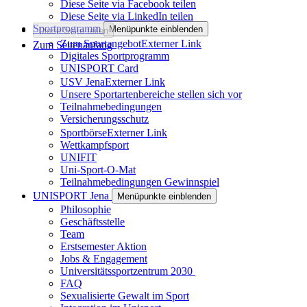
Diese Seite via Facebook teilen
Diese Seite via LinkedIn teilen
Sportprogramm
Menüpunkte einblenden
Diese Seite teilen
Zum Sportangebot
Externer Link
Zum Seitenanfang
Digitales Sportprogramm
UNISPORT Card
USV Jena
Externer Link
Unsere Sportartenbereiche stellen sich vor
Teilnahmebedingungen
Versicherungsschutz
Sportbörse
Externer Link
Wettkampfsport
UNIFIT
Uni-Sport-O-Mat
Teilnahmebedingungen Gewinnspiel
UNISPORT Jena
Menüpunkte einblenden
Philosophie
Geschäftsstelle
Team
Erstsemester Aktion
Jobs & Engagement
Universitätssportzentrum 2030
FAQ
Sexualisierte Gewalt im Sport