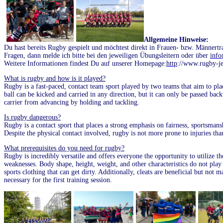
Allgemeine Hinweise:
Du hast bereits Rugby gespielt und möchtest direkt in Frauen- bzw. Männertra
Fragen, dann melde ich bitte bei den jeweiligen Übungsleitern oder über
info
Weitere Informationen findest Du auf unserer Homepage:
http
://www.rugby-j
What is rugby and how is it played?
Rugby is a fast-paced, contact team sport played by two teams that aim to plac
ball can be kicked and carried in any direction, but it can only be passed ba
carrier from advancing by holding and tackling.
Is rugby dangerous?
Rugby is a contact sport that places a strong emphasis on fairness, sportsmansh
Despite the physical contact involved, rugby is not more prone to injuries tha
What prerequisites do you need for rugby?
Rugby is incredibly versatile and offers everyone the opportunity to utilize th
weaknesses. Body shape, height, weight, and other characteristics do not pla
sports clothing that can get dirty. Additionally, cleats are beneficial but not
necessary for the first training session.