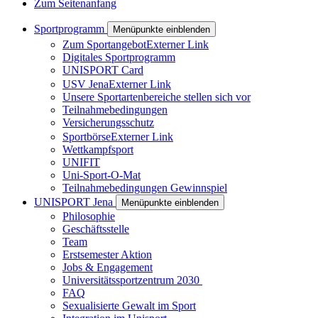
Zum Seitenanfang
Sportprogramm
Menüpunkte einblenden
Zum Sportangebot
Externer Link
Digitales Sportprogramm
UNISPORT Card
USV Jena
Externer Link
Unsere Sportartenbereiche stellen sich vor
Teilnahmebedingungen
Versicherungsschutz
Sportbörse
Externer Link
Wettkampfsport
UNIFIT
Uni-Sport-O-Mat
Teilnahmebedingungen Gewinnspiel
UNISPORT Jena
Menüpunkte einblenden
Philosophie
Geschäftsstelle
Team
Erstsemester Aktion
Jobs & Engagement
Universitätssportzentrum 2030
FAQ
Sexualisierte Gewalt im Sport