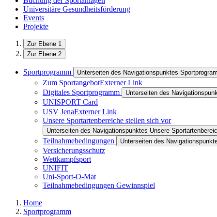
Buchung der Sportanlagen
Universitäre Gesundheitsförderung
Events
Projekte
Zur Ebene 1
Zur Ebene 2
Sportprogramm
Unterseiten des Navigationspunktes Sportprogr
Zum Sportangebot
Externer Link
Digitales Sportprogramm
Unterseiten des Navigationspun
UNISPORT Card
USV Jena
Externer Link
Unsere Sportartenbereiche stellen sich vor
Unterseiten des Navigationspunktes Unsere Sportartenbereich
Teilnahmebedingungen
Unterseiten des Navigationspunk
Versicherungsschutz
Wettkampfsport
UNIFIT
Uni-Sport-O-Mat
Teilnahmebedingungen Gewinnspiel
Home
Sportprogramm