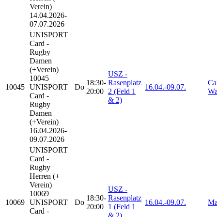
Verein)
14.04.2026-
07.07.2026
UNISPORT
Card -
Rugby
Damen
(+Verein)
USZ -
10045
18:30-
Rasenplatz
Ca
10045
UNISPORT
Do
16.04.-
09.07.
20:00
2 (Feld 1
Wa
Card -
& 2)
Rugby
Damen
(+Verein)
16.04.2026-
09.07.2026
UNISPORT
Card -
Rugby
Herren (+
Verein)
USZ -
10069
18:30-
Rasenplatz
10069
UNISPORT
Do
16.04.-
09.07.
Ma
20:00
1 (Feld 1
Card -
& 2)