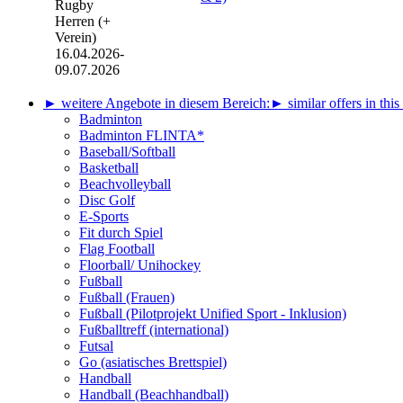
Rugby
Herren (+
Verein)
16.04.2026-
09.07.2026
► weitere Angebote in diesem Bereich:
► similar offers in this
Badminton
Badminton FLINTA*
Baseball/Softball
Basketball
Beachvolleyball
Disc Golf
E-Sports
Fit durch Spiel
Flag Football
Floorball/ Unihockey
Fußball
Fußball (Frauen)
Fußball (Pilotprojekt Unified Sport - Inklusion)
Fußballtreff (international)
Futsal
Go (asiatisches Brettspiel)
Handball
Handball (Beachhandball)