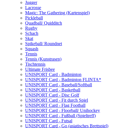
Jugger
Lacrosse
Magic: The Gathering (Kartenspiel)
Pickleball
Quadball/ Quidditch
Rugby
Schach
Skat
Spikeball/ Roundnet
Squash
Tennis
Tennis (Kunstrasen)
Tischtennis
Ultimate Frisbee
UNISPORT Card - Badminton
UNISPORT Card - Badminton FLINTA*
UNISPORT Card - Baseball/Softball
UNISPORT Card - Basketball
UNISPORT Card - Disc Golf
UNISPORT Card - Fit durch Spiel
UNISPORT Card - Flag Football
UNISPORT Card - Floorball/ Unihockey
UNISPORT Card - Fußball (Spieltreff)
UNISPORT Card - Futsal
UNISPORT Card - Go (asiatisches Brettspiel)