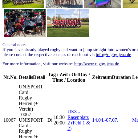
General notes:
If you have already played rugby and want to jump straight into women's or m
please contact the respective coaches or reach out via
info@rugby-jena.de
.
For more information, visit our website:
http://www.rugby-jena.de
Tag / Zeit / Ort
Day /
Nr.
No.
Details
Detail
Zeitraum
Duration
Le
Time / Location
UNISPORT
Card -
Rugby
Herren (+
Verein)
USZ -
10067
18:30-
Rasenplatz
10067
UNISPORT
Di
14.04.-
07.07.
Ma
20:00
2 (Feld 1 &
Card -
2)
Rugby
Herren (+