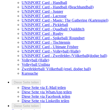
UNISPORT Card - Handball
UNISPORT Card - Handball (Beachhandball)
UNISPORT Card - Jugger
UNISPORT Card - Lacrosse
UNISPORT Card - Magic: The Gathering (Kartenspiel)
UNISPORT Card - Pickleball
UNISPORT Card - Quadball/ Quidditch
UNISPORT Card - Rugby
UNISPORT Card - Spikeball/ Roundnet
UNISPORT Card - Tischtennis
UNISPORT Card - Ultimate Frisbee
UNISPORT Card - Volleyball (Halle)
UNISPORT Card - Zweifelder-/Völkerball(dodge ball)
Volleyball (Halle)
Volleyball Uniliga
Zweifelderball/ Völkerball (engl. dodge ball)
Kurssuche
Diese Seite teilen
Diese Seite via E-Mail teilen
Diese Seite via WhatsApp teilen
Diese Seite via Facebook teilen
Diese Seite via LinkedIn teilen
Diese Seite teilen