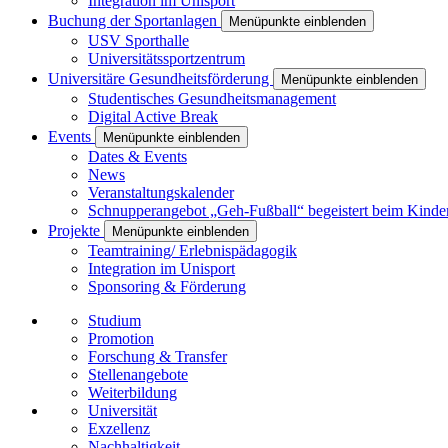
Integration im Unisport
Buchung der Sportanlagen
Menüpunkte einblenden
USV Sporthalle
Universitätssportzentrum
Universitäre Gesundheitsförderung
Menüpunkte einblenden
Studentisches Gesundheitsmanagement
Digital Active Break
Events
Menüpunkte einblenden
Dates & Events
News
Veranstaltungskalender
Schnupperangebot „Geh-Fußball“ begeistert beim Kinde
Projekte
Menüpunkte einblenden
Teamtraining/ Erlebnispädagogik
Integration im Unisport
Sponsoring & Förderung
Studium
Promotion
Forschung & Transfer
Stellenangebote
Weiterbildung
Universität
Exzellenz
Nachhaltigkeit