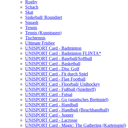
Rugby
Schach
Skat
Spikeball/ Roundnet
Squash
Tennis
Tennis (Kunstrasen)
Tischtennis
Ultimate Frisbee
UNISPORT Card - Badminton
UNISPORT Card - Badminton FLINTA*
UNISPORT Card - Baseball/Softball
UNISPORT Card - Basketball
UNISPORT Card - Disc Golf
UNISPORT Card - Fit durch Spiel
UNISPORT Card - Flag Football
UNISPORT Card - Floorball/ Unihockey
UNISPORT Card - Fußball (Spieltreff)
UNISPORT Card - Futsal
UNISPORT Card - Go (asiatisches Brettspiel)
UNISPORT Card - Handball
UNISPORT Card - Handball (Beachhandball)
UNISPORT Card - Jugger
UNISPORT Card - Lacrosse
UNISPORT Card - Magic: The Gathering (Kartenspiel)