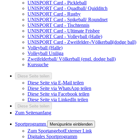
UNISPORT Card - Pickleball
UNISPORT Card - Quadball/ Quidditch
UNISPORT Card - Rugby
UNISPORT Card - Spikeball/ Roundnet
UNISPORT Card - Tischtennis
UNISPORT Card - Ultimate Frisbee
UNISPORT Card - Volleyball (Halle)
UNISPORT Card - Zweifelder-/Völkerball(dodge ball)
Volleyball (Halle)
Volleyball Uniliga
Zweifelderball/ Völkerball (engl. dodge ball)
Kurssuche
Diese Seite teilen
Diese Seite via E-Mail teilen
Diese Seite via WhatsApp teilen
Diese Seite via Facebook teilen
Diese Seite via LinkedIn teilen
Diese Seite teilen
Zum Seitenanfang
Sportprogramm
Menüpunkte einblenden
Zum Sportangebot
Externer Link
Digitales Sportprogramm