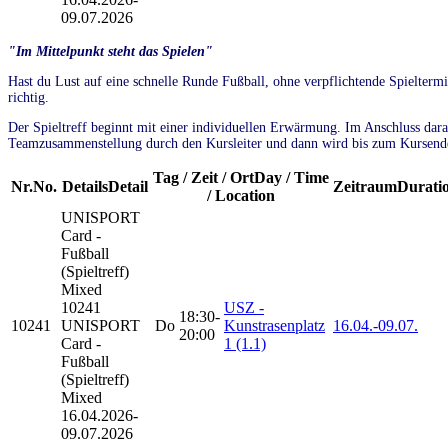
09.07.2026
"Im Mittelpunkt steht das Spielen"
Hast du Lust auf eine schnelle Runde Fußball, ohne verpflichtende Spielter
richtig.
Der Spieltreff beginnt mit einer individuellen Erwärmung. Im Anschluss daran
Teamzusammenstellung durch den Kursleiter und dann wird bis zum Kursende
Tag / Zeit / Ort
Day / Time
Nr.
No.
Details
Detail
Zeitraum
Durati
/ Location
UNISPORT
Card -
Fußball
(Spieltreff)
Mixed
10241
USZ -
18:30-
10241
UNISPORT
Do
Kunstrasenplatz
16.04.-
09.07.
20:00
Card -
1 (1.1)
Fußball
(Spieltreff)
Mixed
16.04.2026-
09.07.2026