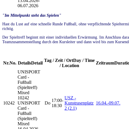
13.04.2026-
06.07.2026
"Im Mittelpunkt steht das Spielen"
Hast du Lust auf eine schnelle Runde Fußball, ohne verpflichtende Spielter
richtig.
Der Spieltreff beginnt mit einer individuellen Erwärmung. Im Anschluss daran
Teamzusammenstellung durch den Kursleiter und dann wird bis zum Kursende
Tag / Zeit / Ort
Day / Time
Nr.
No.
Details
Detail
Zeitraum
Durati
/ Location
UNISPORT
Card -
Fußball
(Spieltreff)
Mixed
10242
USZ -
17:00-
10242
UNISPORT
Do
Kunstrasenplatz
16.04.-
09.07.
18:30
Card -
2 (2.1)
Fußball
(Spieltreff)
Mixed
16.04.2026-