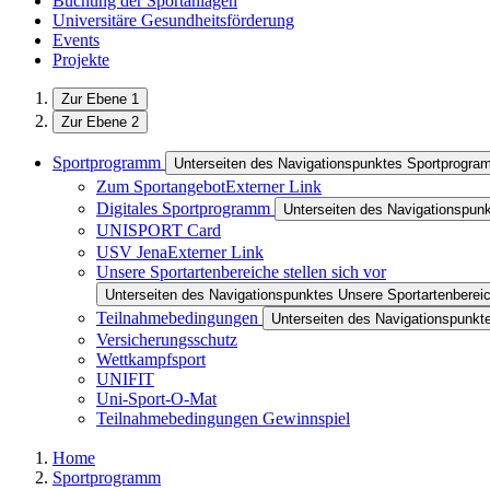
Buchung der Sportanlagen
Universitäre Gesundheitsförderung
Events
Projekte
Zur Ebene 1
Zur Ebene 2
Sportprogramm
Unterseiten des Navigationspunktes Sportprogr
Zum Sportangebot
Externer Link
Digitales Sportprogramm
Unterseiten des Navigationspun
UNISPORT Card
USV Jena
Externer Link
Unsere Sportartenbereiche stellen sich vor
Unterseiten des Navigationspunktes Unsere Sportartenbereich
Teilnahmebedingungen
Unterseiten des Navigationspunk
Versicherungsschutz
Wettkampfsport
UNIFIT
Uni-Sport-O-Mat
Teilnahmebedingungen Gewinnspiel
Home
Sportprogramm