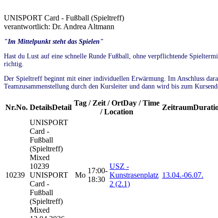
UNISPORT Card - Fußball (Spieltreff)
verantwortlich: Dr. Andrea Altmann
"Im Mittelpunkt steht das Spielen"
Hast du Lust auf eine schnelle Runde Fußball, ohne verpflichtende Spielter
richtig.
Der Spieltreff beginnt mit einer individuellen Erwärmung. Im Anschluss daran
Teamzusammenstellung durch den Kursleiter und dann wird bis zum Kursende
Tag / Zeit / Ort
Day / Time
Nr.
No.
Details
Detail
Zeitraum
Durati
/ Location
UNISPORT
Card -
Fußball
(Spieltreff)
Mixed
10239
USZ -
17:00-
10239
UNISPORT
Mo
Kunstrasenplatz
13.04.-
06.07.
18:30
Card -
2 (2.1)
Fußball
(Spieltreff)
Mixed