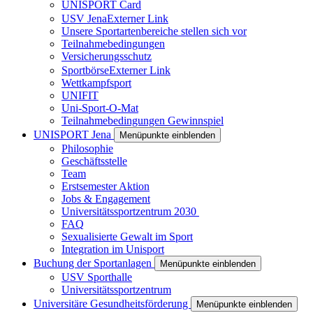
UNISPORT Card
USV Jena
Externer Link
Unsere Sportartenbereiche stellen sich vor
Teilnahmebedingungen
Versicherungsschutz
Sportbörse
Externer Link
Wettkampfsport
UNIFIT
Uni-Sport-O-Mat
Teilnahmebedingungen Gewinnspiel
UNISPORT Jena
Menüpunkte einblenden
Philosophie
Geschäftsstelle
Team
Erstsemester Aktion
Jobs & Engagement
Universitätssportzentrum 2030
FAQ
Sexualisierte Gewalt im Sport
Integration im Unisport
Buchung der Sportanlagen
Menüpunkte einblenden
USV Sporthalle
Universitätssportzentrum
Universitäre Gesundheitsförderung
Menüpunkte einblenden