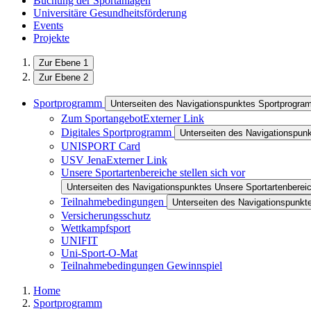
Buchung der Sportanlagen
Universitäre Gesundheitsförderung
Events
Projekte
Zur Ebene 1
Zur Ebene 2
Sportprogramm
Unterseiten des Navigationspunktes Sportprogr
Zum Sportangebot
Externer Link
Digitales Sportprogramm
Unterseiten des Navigationspun
UNISPORT Card
USV Jena
Externer Link
Unsere Sportartenbereiche stellen sich vor
Unterseiten des Navigationspunktes Unsere Sportartenbereich
Teilnahmebedingungen
Unterseiten des Navigationspunk
Versicherungsschutz
Wettkampfsport
UNIFIT
Uni-Sport-O-Mat
Teilnahmebedingungen Gewinnspiel
Home
Sportprogramm