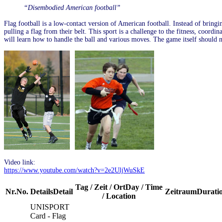
“Disembodied American football”
Flag football is a low-contact version of American football. Instead of bringin
pulling a flag from their belt. This sport is a challenge to the fitness, coordi
will learn how to handle the ball and various moves. The game itself should n
Video link:
https://www.youtube.com/watch?v=2e2UljWuSkE
Tag / Zeit / Ort
Day / Time
Nr.
No.
Details
Detail
Zeitraum
Durati
/ Location
UNISPORT
Card - Flag