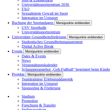
Jobs & Engagement
Universitätssportzentrum 2030
FAQ
Sexualisierte Gewalt im Sport
Integration im Unisport
Buchung der Sportanlagen
Menüpunkte einblenden
USV Sporthalle
Universitätssportzentrum
Universitäre Gesundheitsförderung
Menüpunkte einblenden
Studentisches Gesundheitsmanagement
Digital Active Break
Events
Menüpunkte einblenden
Dates & Events
News
Veranstaltungskalender
Schnupperangebot „Geh-Fußball“ begeistert beim Kinde
Projekte
Menüpunkte einblenden
Teamtraining/ Erlebnispädagogik
Integration im Unisport
Sponsoring & Förderung
Studium
Promotion
Forschung & Transfer
Stellenangebote