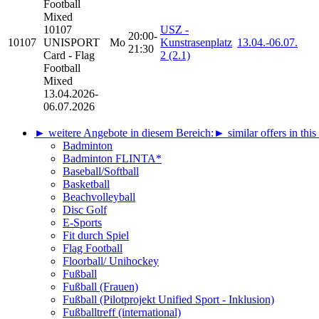
Football
Mixed
10107
USZ -
20:00-
10107
UNISPORT
Mo
Kunstrasenplatz
13.04.-
06.07.
21:30
Card - Flag
2 (2.1)
Football
Mixed
13.04.2026-
06.07.2026
► weitere Angebote in diesem Bereich:
► similar offers in this
Badminton
Badminton FLINTA*
Baseball/Softball
Basketball
Beachvolleyball
Disc Golf
E-Sports
Fit durch Spiel
Flag Football
Floorball/ Unihockey
Fußball
Fußball (Frauen)
Fußball (Pilotprojekt Unified Sport - Inklusion)
Fußballtreff (international)