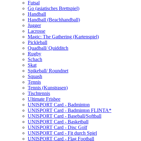
Futsal
Go (asiatisches Brettspiel)
Handball
Handball (Beachhandball)
Jugger
Lacrosse
Magic: The Gathering (Kartenspiel)
Pickleball
Quadball/ Quidditch
Rugby
Schach
Skat
Spikeball/ Roundnet
Squash
Tennis
Tennis (Kunstrasen)
Tischtennis
Ultimate Frisbee
UNISPORT Card - Badminton
UNISPORT Card - Badminton FLINTA*
UNISPORT Card - Baseball/Softball
UNISPORT Card - Basketball
UNISPORT Card - Disc Golf
UNISPORT Card - Fit durch Spiel
UNISPORT Card - Flag Football