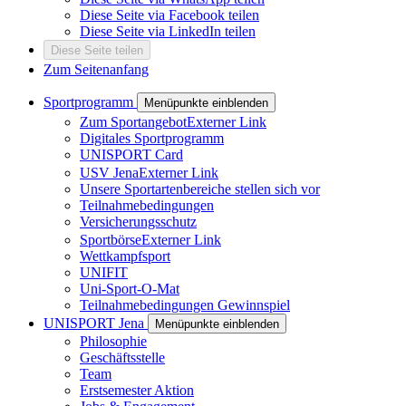
Diese Seite via Facebook teilen
Diese Seite via LinkedIn teilen
Diese Seite teilen
Zum Seitenanfang
Sportprogramm
Menüpunkte einblenden
Zum Sportangebot
Externer Link
Digitales Sportprogramm
UNISPORT Card
USV Jena
Externer Link
Unsere Sportartenbereiche stellen sich vor
Teilnahmebedingungen
Versicherungsschutz
Sportbörse
Externer Link
Wettkampfsport
UNIFIT
Uni-Sport-O-Mat
Teilnahmebedingungen Gewinnspiel
UNISPORT Jena
Menüpunkte einblenden
Philosophie
Geschäftsstelle
Team
Erstsemester Aktion