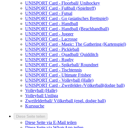
UNISPORT Card - Floorball/ Unihockey
UNISPORT Card - Fußball (Spieltreff)
UNISPORT Card - Futsal
UNISPORT Card - Go (asiatisches Brettspiel)
UNISPORT Card - Handball
UNISPORT Card - Handball (Beachhandball)
UNISPORT Card - Jugger
UNISPORT Card - Lacrosse
UNISPORT Card - Magic: The Gathering (Kartenspiel)
UNISPORT Card - Pickleball
UNISPORT Card - Quadball/ Quidditch
UNISPORT Card - Rugby
UNISPORT Card - Spikeball/ Roundnet
UNISPORT Card - Tischtennis
UNISPORT Card - Ultimate Frisbee
UNISPORT Card - Volleyball (Halle)
UNISPORT Card - Zweifelder-/Völkerball(dodge ball)
Volleyball (Halle)
Volleyball Uniliga
Zweifelderball/ Völkerball (engl. dodge ball)
Kurssuche
Diese Seite teilen
Diese Seite via E-Mail teilen
Diese Seite via WhatsApp teilen