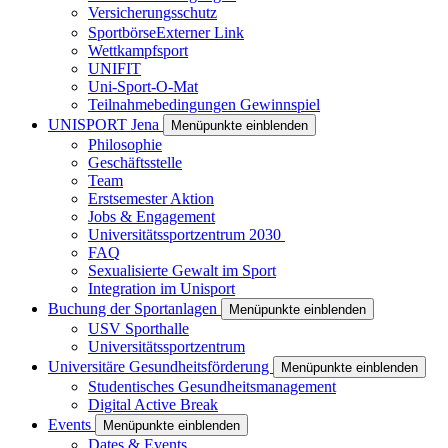
Versicherungsschutz
Sportbörse
Externer Link
Wettkampfsport
UNIFIT
Uni-Sport-O-Mat
Teilnahmebedingungen Gewinnspiel
UNISPORT Jena
Menüpunkte einblenden
Philosophie
Geschäftsstelle
Team
Erstsemester Aktion
Jobs & Engagement
Universitätssportzentrum 2030
FAQ
Sexualisierte Gewalt im Sport
Integration im Unisport
Buchung der Sportanlagen
Menüpunkte einblenden
USV Sporthalle
Universitätssportzentrum
Universitäre Gesundheitsförderung
Menüpunkte einblenden
Studentisches Gesundheitsmanagement
Digital Active Break
Events
Menüpunkte einblenden
Dates & Events