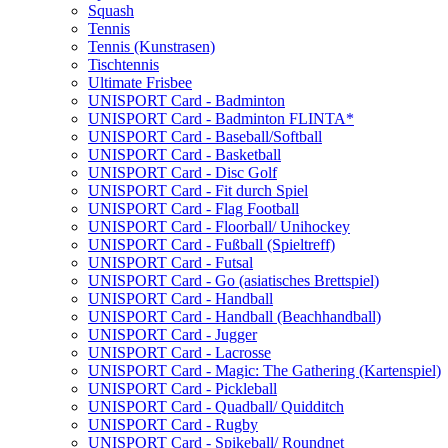
Squash
Tennis
Tennis (Kunstrasen)
Tischtennis
Ultimate Frisbee
UNISPORT Card - Badminton
UNISPORT Card - Badminton FLINTA*
UNISPORT Card - Baseball/Softball
UNISPORT Card - Basketball
UNISPORT Card - Disc Golf
UNISPORT Card - Fit durch Spiel
UNISPORT Card - Flag Football
UNISPORT Card - Floorball/ Unihockey
UNISPORT Card - Fußball (Spieltreff)
UNISPORT Card - Futsal
UNISPORT Card - Go (asiatisches Brettspiel)
UNISPORT Card - Handball
UNISPORT Card - Handball (Beachhandball)
UNISPORT Card - Jugger
UNISPORT Card - Lacrosse
UNISPORT Card - Magic: The Gathering (Kartenspiel)
UNISPORT Card - Pickleball
UNISPORT Card - Quadball/ Quidditch
UNISPORT Card - Rugby
UNISPORT Card - Spikeball/ Roundnet