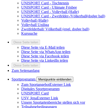
UNISPORT Card - Tischtennis
UNISPORT Card - Ultimate Frisbee
UNISPORT Card - Volleyball (Halle)
UNISPORT Card - Zweifelder-/Völkerball(dodge ball)
Volleyball (Halle)
Volleyball Uniliga
Zweifelderball/ Völkerball (engl. dodge ball)
Kurssuche
Diese Seite teilen
Diese Seite via E-Mail teilen
Diese Seite via WhatsApp teilen
Diese Seite via Facebook teilen
Diese Seite via LinkedIn teilen
Diese Seite teilen
Zum Seitenanfang
Sportprogramm
Menüpunkte einblenden
Zum Sportangebot
Externer Link
Digitales Sportprogramm
UNISPORT Card
USV Jena
Externer Link
Unsere Sportartenbereiche stellen sich vor
Teilnahmebedingungen