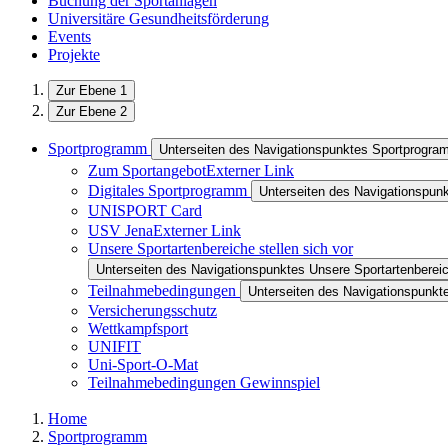
Buchung der Sportanlagen
Universitäre Gesundheitsförderung
Events
Projekte
Zur Ebene 1
Zur Ebene 2
Sportprogramm
Unterseiten des Navigationspunktes Sportprogr
Zum Sportangebot
Externer Link
Digitales Sportprogramm
Unterseiten des Navigationspun
UNISPORT Card
USV Jena
Externer Link
Unsere Sportartenbereiche stellen sich vor
Unterseiten des Navigationspunktes Unsere Sportartenbereich
Teilnahmebedingungen
Unterseiten des Navigationspunk
Versicherungsschutz
Wettkampfsport
UNIFIT
Uni-Sport-O-Mat
Teilnahmebedingungen Gewinnspiel
Home
Sportprogramm