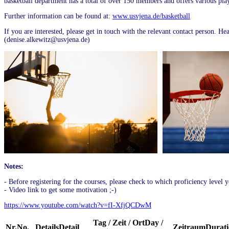
basketball department has a total of over 150 members and offers various pla
Further information can be found at:
www.usvjena.de/basketball
If you are interested, please get in touch with the relevant contact person. 
(denise.alkewitz@usvjena.de)
Notes:
- Before registering for the courses, please check to which proficiency level y
- Video link to get some motivation ;-)
https://www.youtube.com/watch?v=fI-XfjQCDwM
Tag / Zeit / Ort
Day /
Nr.
No.
Details
Detail
Zeitraum
Durat