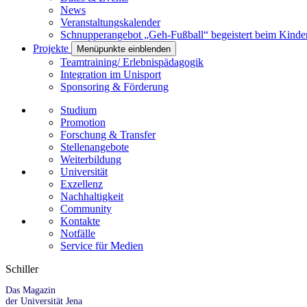
News
Veranstaltungskalender
Schnupperangebot „Geh-Fußball“ begeistert beim Kinde
Projekte
Menüpunkte einblenden
Teamtraining/ Erlebnispädagogik
Integration im Unisport
Sponsoring & Förderung
Studium
Promotion
Forschung & Transfer
Stellenangebote
Weiterbildung
Universität
Exzellenz
Nachhaltigkeit
Community
Kontakte
Notfälle
Service für Medien
Schiller
Das Magazin
der Universität Jena