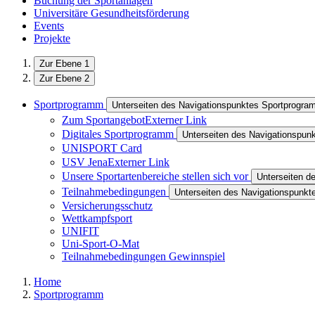
Buchung der Sportanlagen
Universitäre Gesundheitsförderung
Events
Projekte
Zur Ebene 1
Zur Ebene 2
Sportprogramm
Unterseiten des Navigationspunktes Sportprogr
Zum Sportangebot
Externer Link
Digitales Sportprogramm
Unterseiten des Navigationspun
UNISPORT Card
USV Jena
Externer Link
Unsere Sportartenbereiche stellen sich vor
Unterseiten d
Teilnahmebedingungen
Unterseiten des Navigationspunk
Versicherungsschutz
Wettkampfsport
UNIFIT
Uni-Sport-O-Mat
Teilnahmebedingungen Gewinnspiel
Home
Sportprogramm