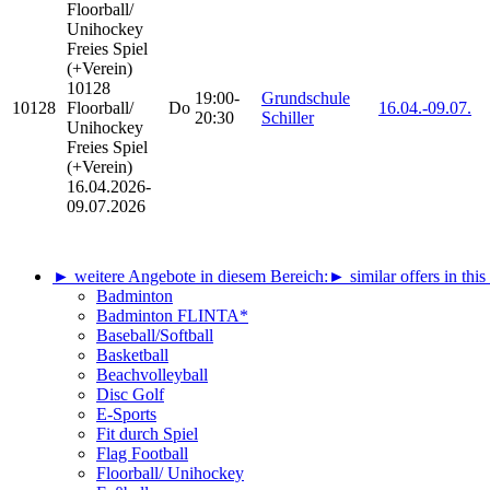
Floorball/
Unihockey
Freies Spiel
(+Verein)
10128
19:00-
Grundschule
10128
Floorball/
Do
16.04.-
09.07.
20:30
Schiller
Unihockey
Freies Spiel
(+Verein)
16.04.2026-
09.07.2026
► weitere Angebote in diesem Bereich:
► similar offers in this
Badminton
Badminton FLINTA*
Baseball/Softball
Basketball
Beachvolleyball
Disc Golf
E-Sports
Fit durch Spiel
Flag Football
Floorball/ Unihockey