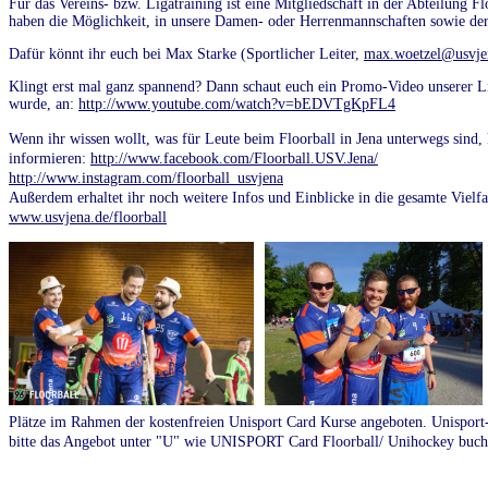
Für das Vereins- bzw. Ligatraining ist eine Mitgliedschaft in der Abteilung Fl
haben die Möglichkeit, in unsere Damen- oder Herrenmannschaften sowie dere
Dafür könnt ihr euch bei Max Starke (Sportlicher Leiter,
max.woetzel@usvje
Klingt erst mal ganz spannend? Dann schaut euch ein Promo-Video unserer L
wurde, an:
http://www.youtube.com/watch?v=bEDVTgKpFL4
Wenn ihr wissen wollt, was für Leute beim Floorball in Jena unterwegs sind,
informieren:
http://www.facebook.com/Floorball.USV.Jena/
http://www.instagram.com/floorball_usvjena
Außerdem erhaltet ihr noch weitere Infos und Einblicke in die gesamte Vielf
www.usvjena.de/floorball
Plätze im Rahmen der kostenfreien Unisport Card Kurse angeboten. Unisport
bitte das Angebot unter "U" wie UNISPORT Card Floorball/ Unihockey buch