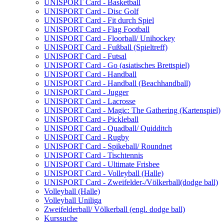
UNISPORT Card - Basketball
UNISPORT Card - Disc Golf
UNISPORT Card - Fit durch Spiel
UNISPORT Card - Flag Football
UNISPORT Card - Floorball/ Unihockey
UNISPORT Card - Fußball (Spieltreff)
UNISPORT Card - Futsal
UNISPORT Card - Go (asiatisches Brettspiel)
UNISPORT Card - Handball
UNISPORT Card - Handball (Beachhandball)
UNISPORT Card - Jugger
UNISPORT Card - Lacrosse
UNISPORT Card - Magic: The Gathering (Kartenspiel)
UNISPORT Card - Pickleball
UNISPORT Card - Quadball/ Quidditch
UNISPORT Card - Rugby
UNISPORT Card - Spikeball/ Roundnet
UNISPORT Card - Tischtennis
UNISPORT Card - Ultimate Frisbee
UNISPORT Card - Volleyball (Halle)
UNISPORT Card - Zweifelder-/Völkerball(dodge ball)
Volleyball (Halle)
Volleyball Uniliga
Zweifelderball/ Völkerball (engl. dodge ball)
Kurssuche