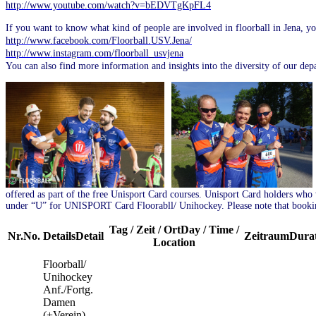
http://www.youtube.com/watch?v=bEDVTgKpFL4
If you want to know what kind of people are involved in floorball in Jena, 
http://www.facebook.com/Floorball.USV.Jena/
http://www.instagram.com/floorball_usvjena
You can also find more information and insights into the diversity of our d
offered as part of the free Unisport Card courses. Unisport Card holders who w
under “U” for UNISPORT Card Floorabll/ Unihockey. Please note that booki
Tag / Zeit / Ort
Day / Time /
Nr.
No.
Details
Detail
Zeitraum
Dura
Location
Floorball/
Unihockey
Anf./Fortg.
Damen
(+Verein)